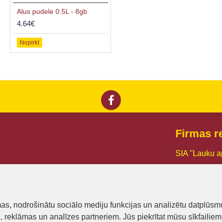
Alus pudele 0.5L - 8gb
4.64€
Nopirkt
Firmas re
SIA "Lauku a
Reg. Nr.:
441
PVN reg. Nr
mas, nodrošinātu sociālo mediju funkcijas un analizētu datplūsm
Dzirnavu iel
u, reklāmas un analīzes partneriem. Jūs piekrītat mūsu sīkfailiem