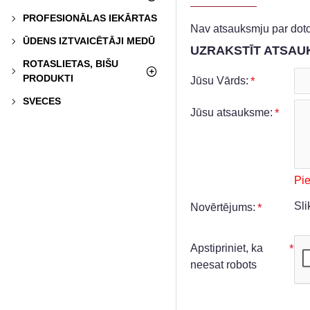
PROFESIONĀLAS IEKĀRTAS
Nav atsauksmju par doto
ŪDENS IZTVAICĒTĀJI MEDŪ
UZRAKSTĪT ATSAU
ROTASLIETAS, BIŠU
PRODUKTI
Jūsu Vārds:
SVECES
Jūsu atsauksme:
Pi
Sli
Novērtējums:
Apstipriniet, ka
neesat robots