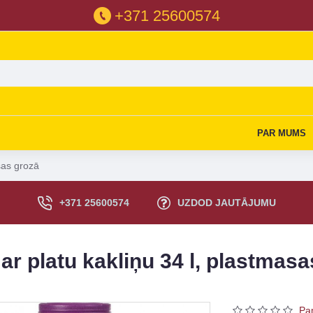
+371 25600574
PAR MUMS
sas grozā
+371 25600574
UZDOD JAUTĀJUMU
ar platu kakliņu 34 l, plastmas
Pa