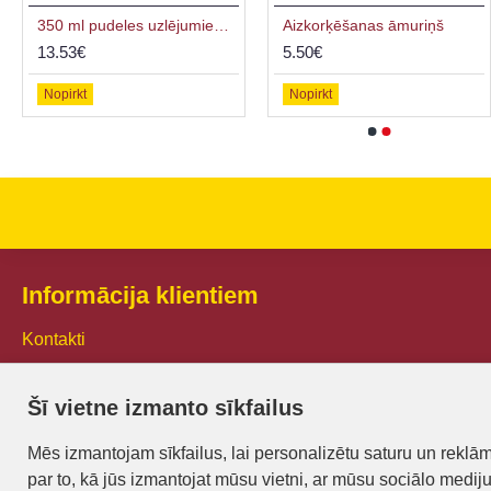
350 ml pudeles uzlējumiem/liķierim, 6 gab + 6 korķi
Aizkorķēšanas āmuriņš
13.53€
5.50€
Nopirkt
Nopirkt
Informācija klientiem
Kontakti
Piegāde un apmaksa
Šī vietne izmanto sīkfailus
Preču iegādes nosacījumi
Mēs izmantojam sīkfailus, lai personalizētu saturu un reklā
Privātuma politika
par to, kā jūs izmantojat mūsu vietni, ar mūsu sociālo medij