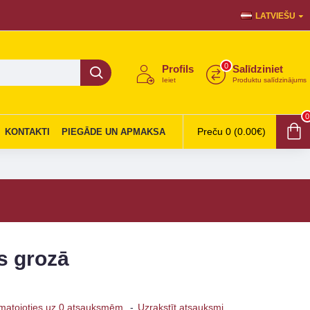
LATVIEŠU
0
Profils
Salīdziniet
Ieiet
Produktu salīdzinājums
0
Preču 0 (0.00€)
KONTAKTI
PIEGĀDE UN APMAKSA
as grozā
matojoties uz 0 atsauksmēm.
-
Uzrakstīt atsauksmi