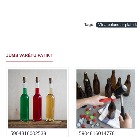
Tagi:
Vīna balons ar platu k
JUMS VARĒTU PATIKT
5904816002539
5904816014778