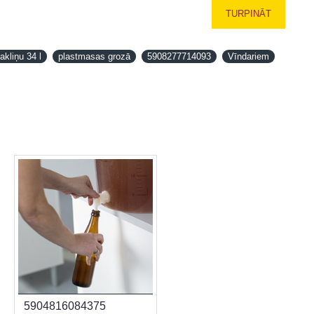
TURPINĀT
akliņu 34 l
plastmasas grozā
5908277714093
Vīndariem
5904816084375