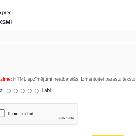
 preci.
KSMI
ezīme:
HTML apzīmējumi neatbalstās! Izmantojiet parastu tekstu
kti
Labi