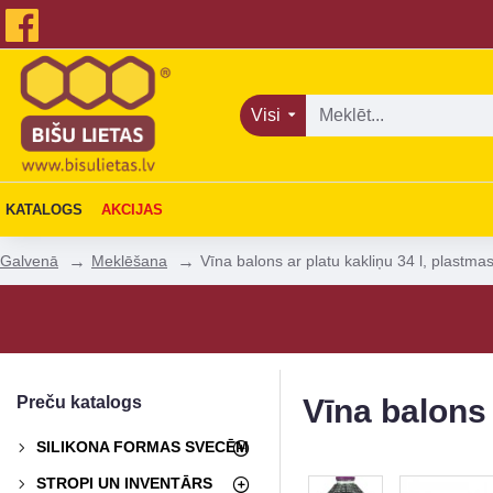
Visi
KATALOGS
AKCIJAS
Meklēšana
Vīna balons ar platu kakliņu 34 l, plastma
Galvenā
Preču katalogs
Vīna balons 
SILIKONA FORMAS SVECĒM
STROPI UN INVENTĀRS