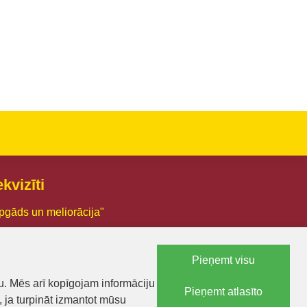
kvizīti
pgāds un meliorācija"
03005426
Pieņemt visu
.:LV44103005426
u. Mēs arī kopīgojam informāciju
Pieņemt atlasīto
a 18, Smiltene, Smiltenes novads, LV-4729
, ja turpināt izmantot mūsu