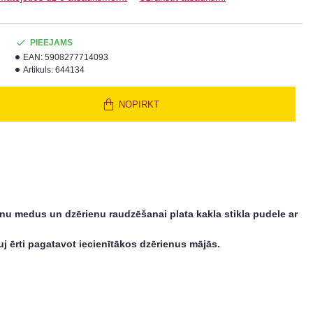
PIEEJAMS
EAN:
5908277714093
Artikuls:
644134
NOPIRKT
ienu medus un dzērienu raudzēšanai plata kakla stikla pudele ar
ļauj ērti pagatavot iecienītākos dzērienus mājās.