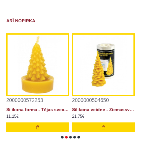
ARĪ NOPIRKA
2000000572253
2000000504650
2
Silikona forma - Tējas svece - eglīte 7cm
Silikona veidne - Ziemassvētku eglīte 9 cm
11.15€
21.75€
2