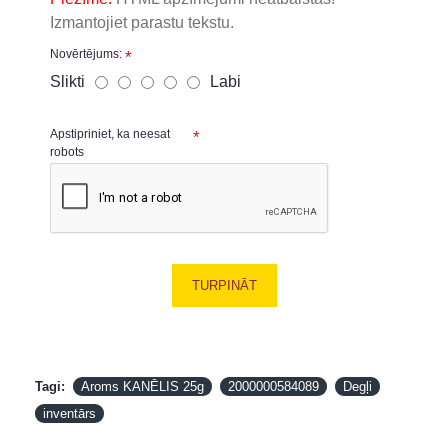
Izmantojiet parastu tekstu.
Novērtējums:
Slikti
Labi
Apstipriniet, ka neesat
robots
TURPINĀT
Tagi:
Aroms KANĒLIS 25g
2000000584089
Degļi
inventārs