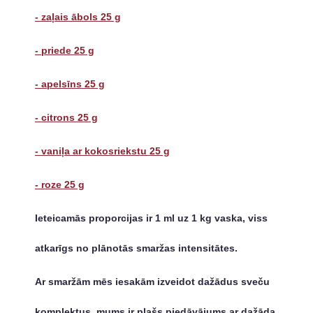
- zaļais ābols 25 g
- priede 25 g
- apelsīns 25 g
- citrons 25 g
- vaniļa ar kokosriekstu 25 g
- roze 25 g
Ieteicamās proporcijas ir 1 ml uz 1 kg vaska, viss
atkarīgs no plānotās smaržas intensitātes.
Ar smaržām mēs iesakām izveidot dažādus sveču
komplektus, mums ir plašs piedāvājums ar dažāda