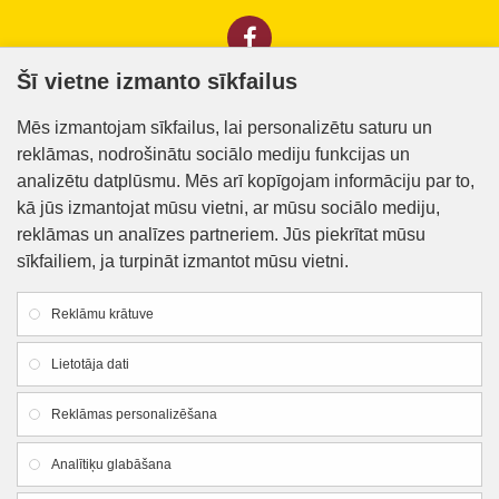
Šī vietne izmanto sīkfailus
Informācija klientiem
Mēs izmantojam sīkfailus, lai personalizētu saturu un
reklāmas, nodrošinātu sociālo mediju funkcijas un
Kontakti
analizētu datplūsmu. Mēs arī kopīgojam informāciju par to,
Piegāde un apmaksa
kā jūs izmantojat mūsu vietni, ar mūsu sociālo mediju,
reklāmas un analīzes partneriem. Jūs piekrītat mūsu
Preču iegādes nosacījumi
sīkfailiem, ja turpināt izmantot mūsu vietni.
Privātuma politika
Reklāmu krātuve
Atteikuma veidlapa
Lietotāja dati
Firmas rekvizīti
Reklāmas personalizēšana
SIA "Lauku apgāds un meliorācija"
Analītiķu glabāšana
Reg. Nr.:
44103005426