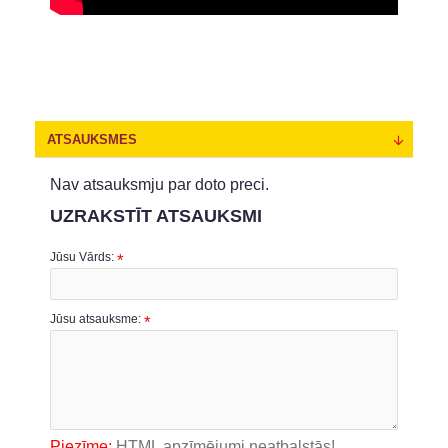
ATSAUKSMES
Nav atsauksmju par doto preci.
UZRAKSTĪT ATSAUKSMI
Jūsu Vārds:
Jūsu atsauksme:
Piezīme:
HTML apzīmējumi neatbalstās!