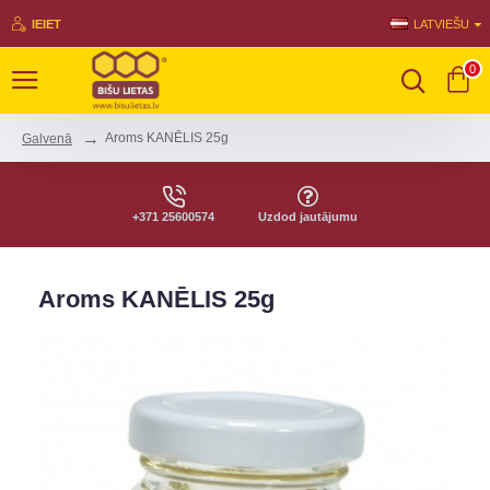
IEIET
LATVIEŠU
0
Aroms KANĒLIS 25g
Galvenā
+371 25600574
Uzdod jautājumu
Aroms KANĒLIS 25g