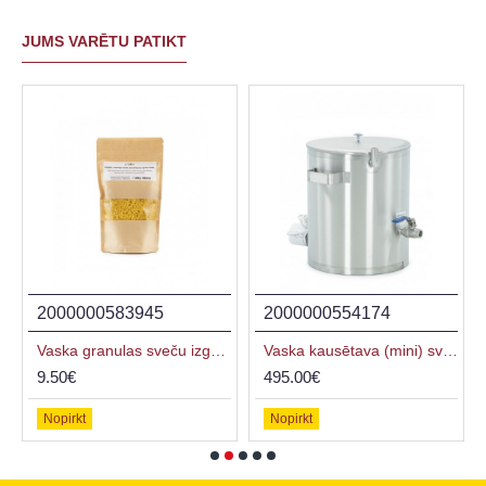
JUMS VARĒTU PATIKT
2000000583945
2000000554174
Vaska granulas sveču izgatavošanai, 200 g
Vaska kausētava (mini) sveču liešanai
9.50€
495.00€
Nopirkt
Nopirkt