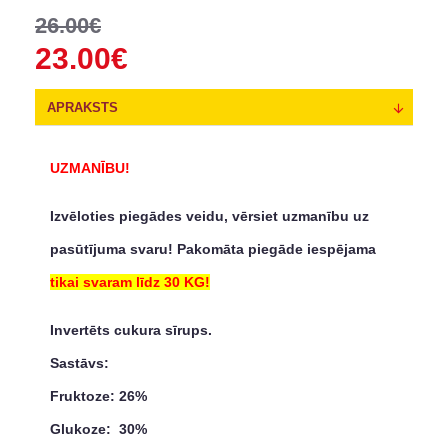
26.00€
23.00€
APRAKSTS
UZMANĪBU!
Izvēloties piegādes veidu, vērsiet uzmanību uz
pasūtījuma svaru! Pakomāta piegāde iespējama
tikai svaram līdz 30 KG!
Invertēts cukura sīrups.
Sastāvs:
Fruktoze: 26%
Glukoze: 30%