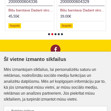
2000000604336
2000000604329
Bišu barotava Dadant stropiem, 1/2, krāsota, 10l
Bišu barotava Dadant stropiem, 1/2, nekrāsota, 10l
45.55€
39.00€
Nopirkt
Nopirkt
Šī vietne izmanto sīkfailus
Informācija klientiem
Mēs izmantojam sīkfailus, lai personalizētu saturu un
reklāmas, nodrošinātu sociālo mediju funkcijas un
Kontakti
analizētu datplūsmu. Mēs arī kopīgojam informāciju par to,
Piegāde un apmaksa
kā jūs izmantojat mūsu vietni, ar mūsu sociālo mediju,
reklāmas un analīzes partneriem. Jūs piekrītat mūsu
Preču iegādes nosacījumi
sīkfailiem, ja turpināt izmantot mūsu vietni.
Privātuma politika