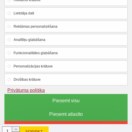
Reklāmu krātuve
Atteikuma veidlapa
Lietotāja dati
Firmas rekvizīti
Reklāmas personalizēšana
SIA "Lauku apgāds un meliorācija"
Analītiķu glabāšana
Reg. Nr.:
44103005426
Funkcionalitātes glabāšana
PVN reg. Nr.:LV44103005426
Dzirnavu iela 18, Smiltene, Smiltenes novads, LV-
Personalizācijas krātuve
4729
Drošības krātuve
Mob.tel.: +371 25600574
Privātuma politika
E-pasts:
bisulietas@lam.lv
Pieņemt visu
Pieņemt atlasīto
Autortiesības © 2023, bisulietas.lv, Visas tiesības aizsargātas
Noraidīt
NOPIRKT