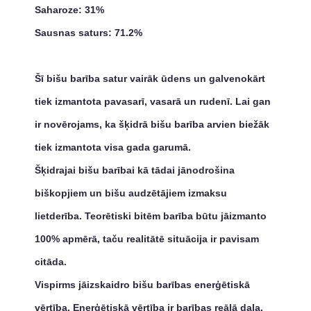
Saharoze: 31%
Sausnas saturs: 71.2%
Šī bišu barība satur vairāk ūdens un galvenokārt
tiek izmantota pavasarī, vasarā un rudenī. Lai gan
ir novērojams, ka šķidrā bišu barība arvien biežāk
tiek izmantota visa gada garumā.
Šķidrajai bišu barībai kā tādai jānodrošina
biškopjiem un bišu audzētājiem izmaksu
lietderība. Teorētiski bitēm barība būtu jāizmanto
100% apmērā, taču realitātē situācija ir pavisam
citāda.
Vispirms jāizskaidro bišu barības enerģētiskā
vērtība. Enerģētiskā vērtība ir barības reālā daļa,