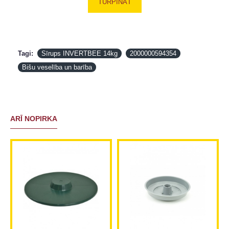
TURPINĀT
Tagi:
Sīrups INVERTBEE 14kg
2000000594354
Bišu veselība un barība
ARĪ NOPIRKA