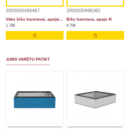
2000000496467
2000000496382
Vāks bišu barotavai, apaļai 4l
Bišu barotava, apaļa 4l
1.70€
4.70€
JUMS VARĒTU PATIKT