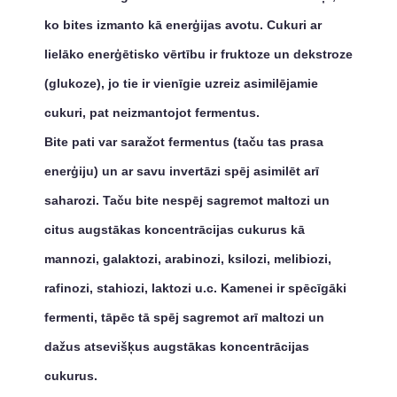
ko bites izmanto kā enerģijas avotu. Cukuri ar
lielāko enerģētisko vērtību ir fruktoze un dekstroze
(glukoze), jo tie ir vienīgie uzreiz asimilējamie
cukuri, pat neizmantojot fermentus.
Bite pati var saražot fermentus (taču tas prasa
enerģiju) un ar savu invertāzi spēj asimilēt arī
saharozi. Taču bite nespēj sagremot maltozi un
citus augstākas koncentrācijas cukurus kā
mannozi, galaktozi, arabinozi, ksilozi, melibiozi,
rafinozi, stahiozi, laktozi u.c. Kamenei ir spēcīgāki
fermenti, tāpēc tā spēj sagremot arī maltozi un
dažus atsevišķus augstākas koncentrācijas
cukurus.