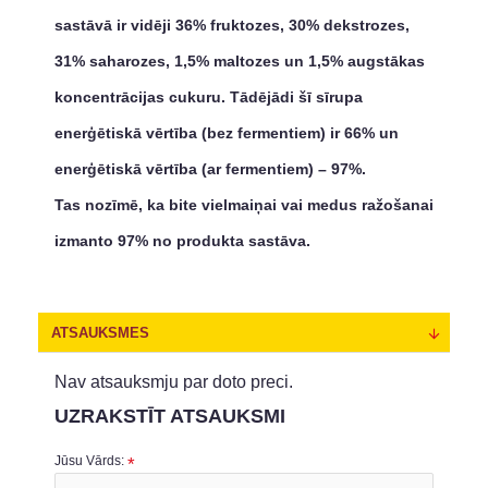
sastāvā ir vidēji 36% fruktozes, 30% dekstrozes,
31% saharozes, 1,5% maltozes un 1,5% augstākas
koncentrācijas cukuru. Tādējādi šī sīrupa
enerģētiskā vērtība (bez fermentiem) ir 66% un
enerģētiskā vērtība (ar fermentiem) – 97%.
Tas nozīmē, ka bite vielmaiņai vai medus ražošanai
izmanto 97% no produkta sastāva.
ATSAUKSMES
Nav atsauksmju par doto preci.
UZRAKSTĪT ATSAUKSMI
Jūsu Vārds: