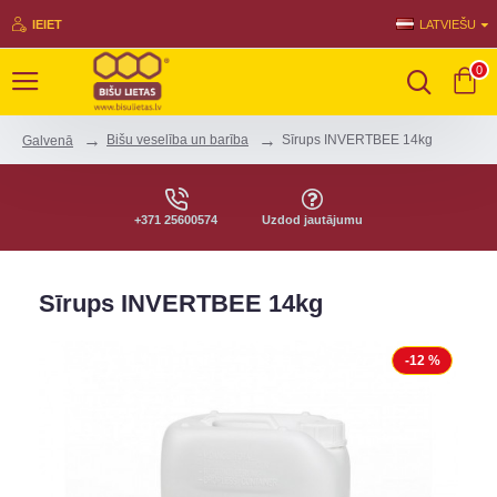
IEIET
LATVIEŠU
0
Bišu veselība un barība
Sīrups INVERTBEE 14kg
Galvenā
+371 25600574
Uzdod jautājumu
Sīrups INVERTBEE 14kg
-12 %