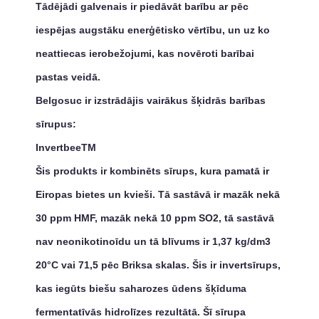
Tādējādi galvenais ir piedāvāt barību ar pēc
iespējas augstāku enerģētisko vērtību, un uz ko
neattiecas ierobežojumi, kas novēroti barībai
pastas veidā.
Belgosuc ir izstrādājis vairākus šķidrās barības
sīrupus:
InvertbeeTM
Šis produkts ir kombinēts sīrups, kura pamatā ir
Eiropas bietes un kvieši. Tā sastāvā ir mazāk nekā
30 ppm HMF, mazāk nekā 10 ppm SO2, tā sastāvā
nav neonikotinoīdu un tā blīvums ir 1,37 kg/dm3
20°C vai 71,5 pēc Briksa skalas. Šis ir invertsīrups,
kas iegūts biešu saharozes ūdens šķīduma
fermentatīvās hidrolīzes rezultātā. Šī sīrupa