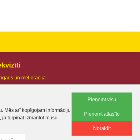
Nopirkt
Nopirkt
kvizīti
pgāds un meliorācija"
03005426
Pieņemt visu
.:LV44103005426
u. Mēs arī kopīgojam informāciju
Pieņemt atlasīto
a 18, Smiltene, Smiltenes novads, LV-4729
, ja turpināt izmantot mūsu
71 25600574
Noraidīt
lietas@lam.lv