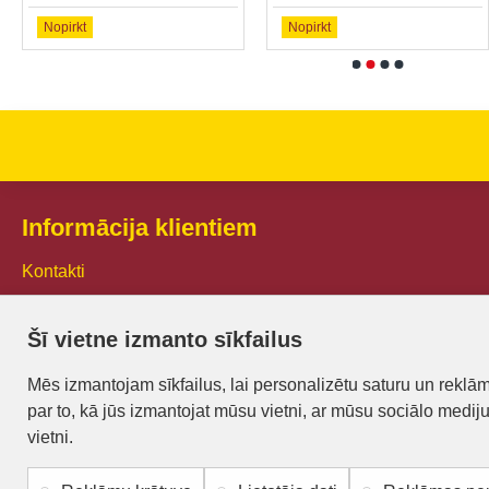
Nopirkt
Nopirkt
Informācija klientiem
Kontakti
Piegāde un apmaksa
Šī vietne izmanto sīkfailus
Preču iegādes nosacījumi
Mēs izmantojam sīkfailus, lai personalizētu saturu un reklā
Privātuma politika
par to, kā jūs izmantojat mūsu vietni, ar mūsu sociālo medij
Atteikuma veidlapa
vietni.