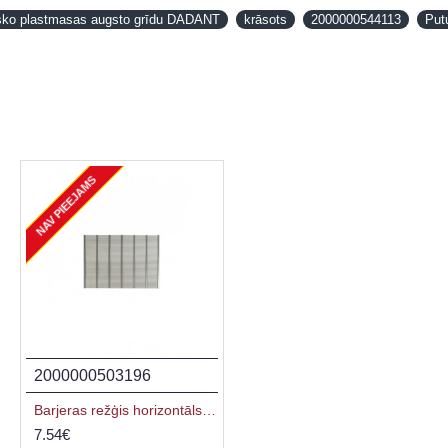
nisko plastmasas augsto grīdu DADANT
krāsots
2000000544113
Putu
NAV PIEEJAMS
2000000503196
2000000589237
Barjeras režģis horizontāls 47x38cm, DADANT
Biškopības īlens
7.54€
2.50€