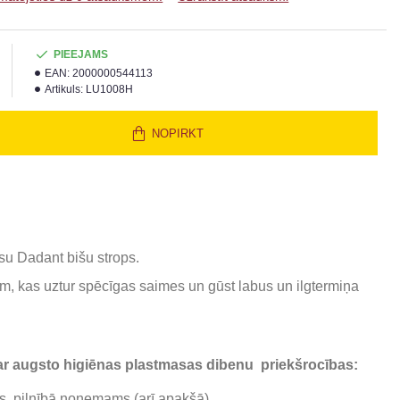
PIEEJAMS
EAN:
2000000544113
Artikuls:
LU1008H
NOPIRKT
usu Dadant bišu strops.
m, kas uztur spēcīgas saimes un gūst labus un ilgtermiņa
ar augsto higiēnas plastmasas dibenu
priekšrocības:
s, pilnībā noņemams (arī apakšā)