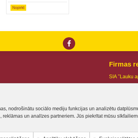
Nopirkt
Nopirkt
Firmas re
SIA "Lauku a
Reg. Nr.:
441
PVN reg. Nr
mas, nodrošinātu sociālo mediju funkcijas un analizētu datplūsm
Dzirnavu iel
u, reklāmas un analīzes partneriem. Jūs piekrītat mūsu sīkfailiem
Mob.tel.: +3
E-pasts:
bisu