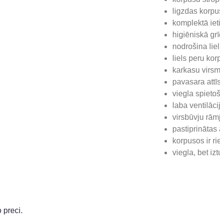
ligzdas korpu
komplektā iet
higiēniskā grī
nodrošina lie
liels peru ko
karkasu virs
pavasara attīs
viegla spiet
laba ventilāc
virsbūvju rāmj
pastiprinātas 
korpusos ir r
viegla, bet iz
 preci.