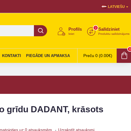
LATVIEŠU
0
Profils
Salīdziniet
Ieiet
Produktu salīdzinājums
0
Preču 0 (0.00€)
KONTAKTI
PIEGĀDE UN APMAKSA
to grīdu DADANT, krāsots
matojoties uz 0 atsauksmēm.
-
Uzrakstīt atsauksmi