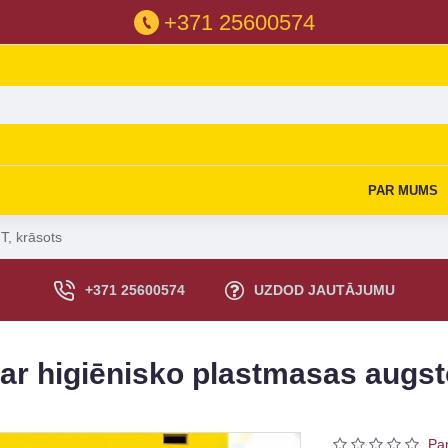
+371 25600574
PAR MUMS
T, krāsots
+371 25600574
UZDOD JAUTĀJUMU
 ar higiēnisko plastmasas augs
Pa