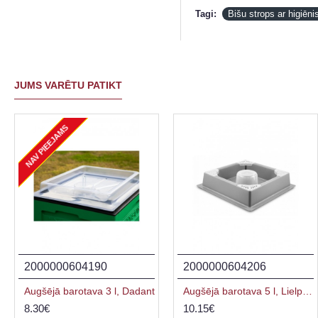
Tagi:
Bišu strops ar higiē
JUMS VARĒTU PATIKT
NAV PIEEJAMS
2000000604190
2000000604206
Augšējā barotava 3 l, Dadant
Augšējā barotava 5 l, Lielpolijas stropam
8.30€
10.15€