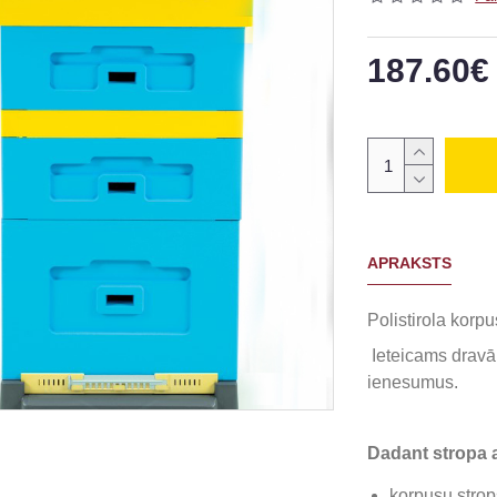
187.60€
APRAKSTS
Polistirola korp
Ieteicams dravā
ienesumus.
Dadant stropa
korpusu strop