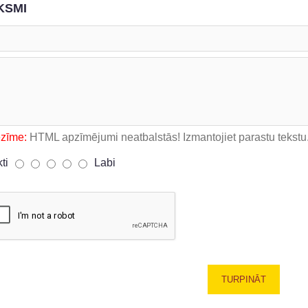
KSMI
ezīme:
HTML apzīmējumi neatbalstās! Izmantojiet parastu tekstu
kti
Labi
TURPINĀT