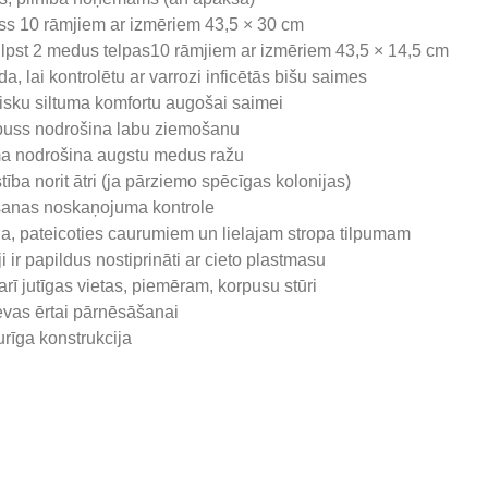
ss 10 rāmjiem ar izmēriem 43,5 × 30 cm
ilpst 2 medus telpas10 rāmjiem ar izmēriem 43,5 × 14,5 cm
da, lai kontrolētu ar varrozi inficētās bišu saimes
lisku siltuma komfortu augošai saimei
rpuss nodrošina labu ziemošanu
ma nodrošina augstu medus ražu
tība norit ātri (ja pārziemo spēcīgas kolonijas)
ošanas noskaņojuma kontrole
ija, pateicoties caurumiem un lielajam stropa tilpumam
i ir papildus nostiprināti ar cieto plastmasu
arī jutīgas vietas, piemēram, korpusu stūri
ievas ērtai pārnēsāšanai
turīga konstrukcija