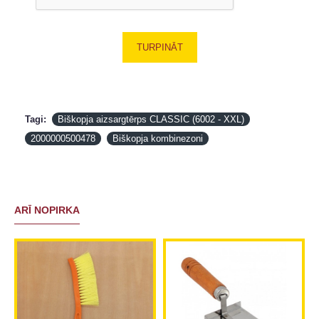
TURPINĀT
Tagi:
Biškopja aizsargtērps CLASSIC (6002 - XXL)
2000000500478
Biškopja kombinezoni
ARĪ NOPIRKA