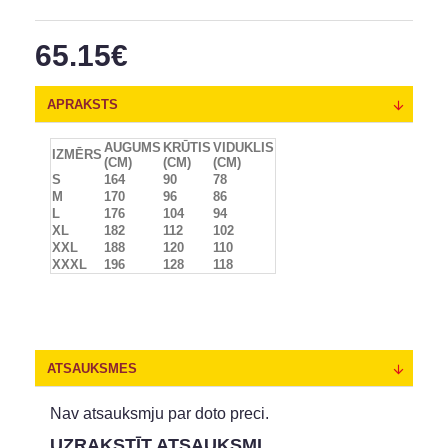
65.15€
APRAKSTS
AUGUMS
KRŪTIS
VIDUKLIS
IZMĒRS
(CM)
(CM)
(CM)
S
164
90
78
M
170
96
86
L
176
104
94
XL
182
112
102
XXL
188
120
110
XXXL
196
128
118
ATSAUKSMES
Nav atsauksmju par doto preci.
UZRAKSTĪT ATSAUKSMI