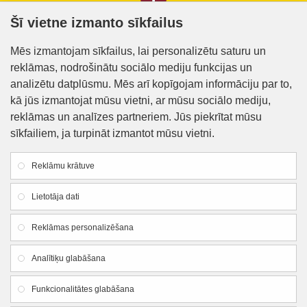
Šī vietne izmanto sīkfailus
Informācija klientiem
Mēs izmantojam sīkfailus, lai personalizētu saturu un
reklāmas, nodrošinātu sociālo mediju funkcijas un
Kontakti
analizētu datplūsmu. Mēs arī kopīgojam informāciju par to,
Piegāde un apmaksa
kā jūs izmantojat mūsu vietni, ar mūsu sociālo mediju,
reklāmas un analīzes partneriem. Jūs piekrītat mūsu
Preču iegādes nosacījumi
sīkfailiem, ja turpināt izmantot mūsu vietni.
Privātuma politika
Reklāmu krātuve
Atteikuma veidlapa
Lietotāja dati
Firmas rekvizīti
Reklāmas personalizēšana
SIA "Lauku apgāds un meliorācija"
Analītiķu glabāšana
Reg. Nr.:
44103005426
Funkcionalitātes glabāšana
PVN reg. Nr.:LV44103005426