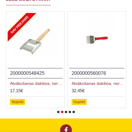
NAV PIEEJAMS
2000000548425
2000000560076
rokturis
Atvākošanas dakšiņa, nerūsējoša tērauda ar starpliku, koka rokturis
Atvākošanas dakšiņa, nerūsējoša, profilēta
17.15€
32.45€
Nopirkt
Nopirkt