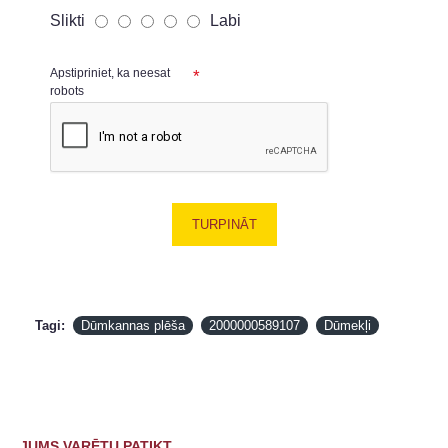
Slikti
Labi
Apstipriniet, ka neesat
robots
TURPINĀT
Tagi:
Dūmkannas plēša
2000000589107
Dūmekļi
JUMS VARĒTU PATIKT