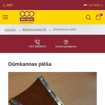
IEIET
LATVIEŠU
0
Biškopja darba rīki
Dūmkannas plēša
Galvenā
+371 25600574
Uzdod jautājumu
Dūmkannas plēša