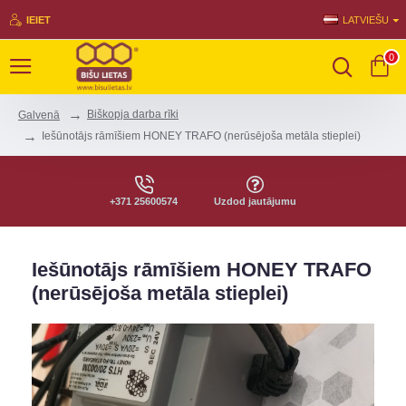
IEIET
LATVIEŠU
0
Biškopja darba rīki
Galvenā
Iešūnotājs rāmīšiem HONEY TRAFO (nerūsējoša metāla stieplei)
+371 25600574
Uzdod jautājumu
Iešūnotājs rāmīšiem HONEY TRAFO
(nerūsējoša metāla stieplei)