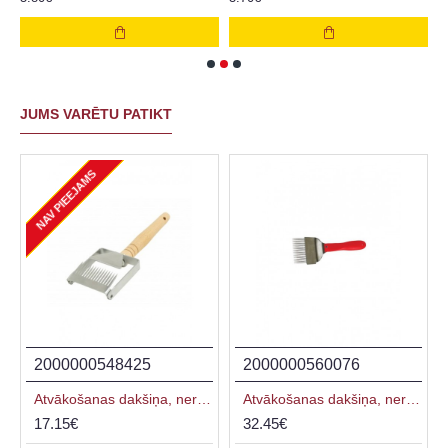
JUMS VARĒTU PATIKT
NAV PIEEJAMS
2000000548425
2000000560076
rokturis
Atvākošanas dakšiņa, nerūsējoša tērauda ar starpliku, koka rokturis
Atvākošanas dakšiņa, nerūsējoša, profilēta
17.15€
32.45€