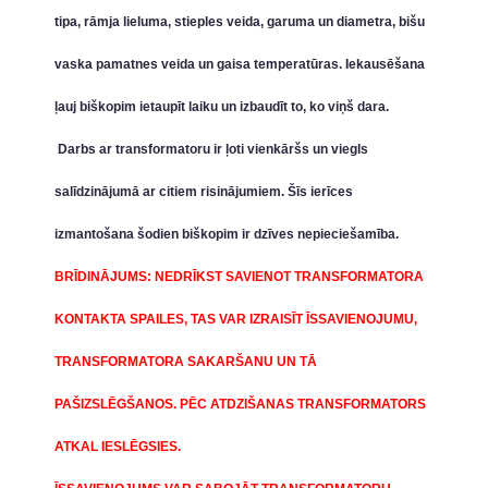
tipa, rāmja lieluma, stieples veida, garuma un diametra, bišu
vaska pamatnes veida un gaisa temperatūras. Iekausēšana
ļauj biškopim ietaupīt laiku un izbaudīt to, ko viņš dara.
Darbs ar transformatoru ir ļoti vienkāršs un viegls
salīdzinājumā ar citiem risinājumiem. Šīs ierīces
izmantošana šodien biškopim ir dzīves nepieciešamība.
BRĪDINĀJUMS: NEDRĪKST SAVIENOT TRANSFORMATORA
KONTAKTA SPAILES, TAS VAR IZRAISĪT ĪSSAVIENOJUMU,
TRANSFORMATORA SAKARŠANU UN TĀ
PAŠIZSLĒGŠANOS.
PĒC ATDZIŠANAS TRANSFORMATORS
ATKAL IESLĒGSIES.