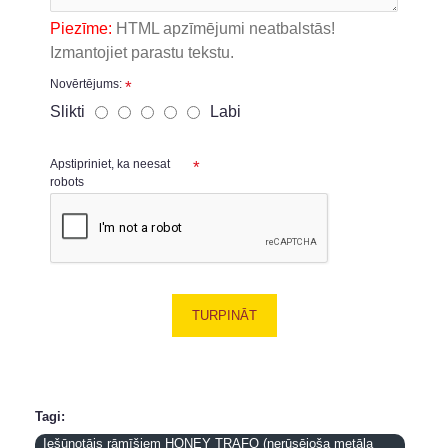
Piezīme:
HTML apzīmējumi neatbalstās!
Izmantojiet parastu tekstu.
Novērtējums:
Slikti
Labi
Apstipriniet, ka neesat
robots
TURPINĀT
Tagi:
Iešūnotājs rāmīšiem HONEY TRAFO (nerūsējoša metāla