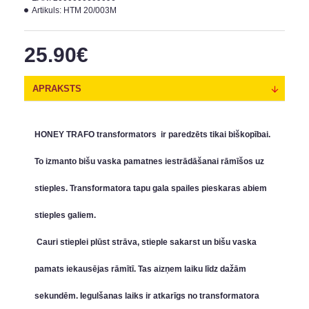
Artikuls:
HTM 20/003M
25.90€
APRAKSTS
HONEY TRAFO transformators
ir paredzēts tikai biškopībai.
To izmanto bišu vaska pamatnes iestrādāšanai rāmīšos uz
stieples. Transformatora tapu gala spailes pieskaras abiem
stieples galiem.
Cauri stieplei plūst strāva, stieple sakarst un bišu vaska
pamats iekausējas rāmītī. Tas aizņem laiku līdz dažām
sekundēm. Iegulšanas laiks ir atkarīgs no transformatora