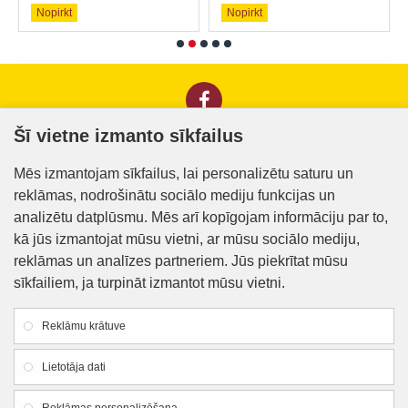
Nopirkt
Nopirkt
Šī vietne izmanto sīkfailus
Informācija klientiem
Mēs izmantojam sīkfailus, lai personalizētu saturu un
reklāmas, nodrošinātu sociālo mediju funkcijas un
Kontakti
analizētu datplūsmu. Mēs arī kopīgojam informāciju par to,
Piegāde un apmaksa
kā jūs izmantojat mūsu vietni, ar mūsu sociālo mediju,
reklāmas un analīzes partneriem. Jūs piekrītat mūsu
Preču iegādes nosacījumi
sīkfailiem, ja turpināt izmantot mūsu vietni.
Privātuma politika
Reklāmu krātuve
Atteikuma veidlapa
Lietotāja dati
Firmas rekvizīti