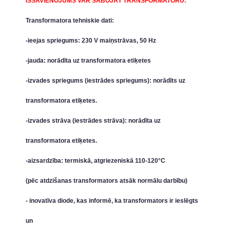
ĪSSAVIENOJUMS VAR SABOJĀT TRANSFORMATORU.
Transformatora tehniskie dati:
-ieejas spriegums: 230 V maiņstrāvas, 50 Hz
-jauda: norādīta uz transformatora etiķetes
-izvades spriegums (iestrādes spriegums): norādīts uz
transformatora etiķetes.
-izvades strāva (iestrādes strāva): norādīta uz
transformatora etiķetes.
-aizsardzība: termiskā, atgriezeniskā 110-120°C
(pēc atdzišanas transformators atsāk normālu darbību)
- inovatīva diode, kas informē, ka transformators ir ieslēgts
un