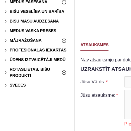
MEDUS FASĒŠANA
BIŠU VESELĪBA UN BARĪBA
BIŠU MĀŠU AUDZĒŠANA
MEDUS VASKA PRESES
MĀJRAŽOŠANA
ATSAUKSMES
PROFESIONĀLAS IEKĀRTAS
ŪDENS IZTVAICĒTĀJI MEDŪ
Nav atsauksmju par doto
UZRAKSTĪT ATSAU
ROTASLIETAS, BIŠU
PRODUKTI
Jūsu Vārds:
SVECES
Jūsu atsauksme:
Pi