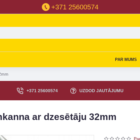
+371 25600574
PAR MUMS
32mm
+371 25600574
UZDOD JAUTĀJUMU
mkanna ar dzesētāju 32mm
Pa