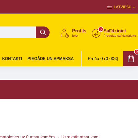
LATVIEŠU
0
Profils
Salīdziniet
Ieiet
Produktu salīdzinājums
0
Preču 0 (0.00€)
KONTAKTI
PIEGĀDE UN APMAKSA
matojoties uz 0 atsauksmēm.
-
Uzrakstīt atsauksmi