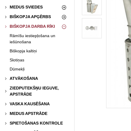
MEDUS SVIEDES
BIŠKOPJA APĢĒRBS
BIŠKOPJA DARBA RĪKI
Rāmīšu iestiepļošana un
iešūnošana
Biškopja kaltiņi
Slotiņas
Dūmekļi
ATVĀKOŠANA
ZIEDPUTEKŠŅU IEGUVE,
APSTRĀDE
VASKA KAUSĒŠANA
MEDUS APSTRĀDE
SPIETOŠANAS KONTROLE