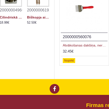
3
2000000496627
2000000619125
Cilindriskā sieta statīvs
Biškopja aizsargtērps SAF (SN_6059XL)
18.98€
52.50€
2000000548425
2000000560076
Atvākošanas dakšiņa, nerūsējoša tērauda ar starpliku, koka rokturis
Atvākošanas dakšiņa, nerūsējoša, profilēta
17.15€
32.45€
Nopirkt
Nopirkt
Firmas re