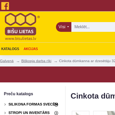
Visi
KATALOGS
AKCIJAS
Biškopja darba rīki
Cinkota dūmkanna ar dzesētāju 
Galvenā
Preču katalogs
Cinkota dū
SILIKONA FORMAS SVECĒM
STROPI UN INVENTĀRS