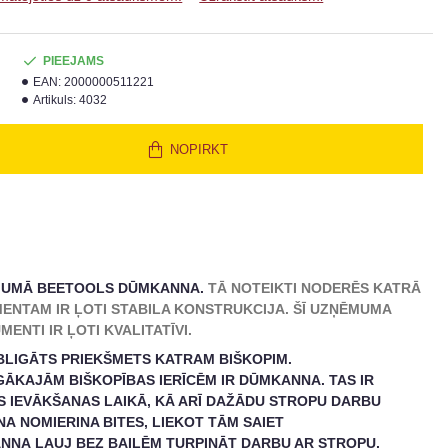
PIEEJAMS
EAN:
2000000511221
Artikuls:
4032
NOPIRKT
JUMĀ BEETOOLS DŪMKANNA.
TĀ NOTEIKTI NODERĒS KATRĀ
ENTAM IR ĻOTI STABILA KONSTRUKCIJA.
ŠĪ UZŅĒMUMA
ENTI IR ĻOTI KVALITATĪVI.
LIGĀTS PRIEKŠMETS KATRAM BIŠKOPIM.
ĪGĀKAJĀM BIŠKOPĪBAS IERĪCĒM IR DŪMKANNA.
TAS IR
S IEVĀKŠANAS LAIKĀ, KĀ ARĪ DAŽĀDU STROPU DARBU
A NOMIERINA BITES, LIEKOT TĀM SAIET
NNA ĻAUJ BEZ BAILĒM TURPINĀT DARBU AR STROPU,