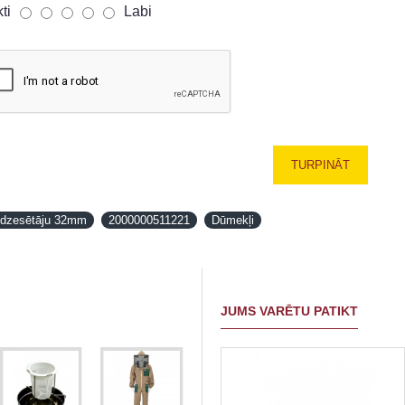
kti
Labi
TURPINĀT
 dzesētāju 32mm
2000000511221
Dūmekļi
JUMS VARĒTU PATIKT
NAV PIEEJAMS