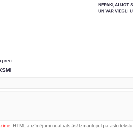
NEPAKĻAUJOT S
UN VAR VIEGLI
 preci.
KSMI
ezīme:
HTML apzīmējumi neatbalstās! Izmantojiet parastu tekstu