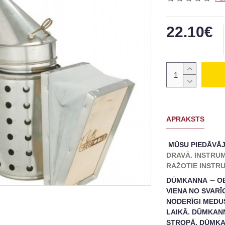
22.10€
APRAKSTS
MŪSU PIEDĀVĀ
DRAVĀ.
INSTRUM
RAŽOTIE INSTRUM
–
DŪMKANNA
OB
VIENA NO SVAR
NODERĪGI MEDU
LAIKĀ.
D
ŪMKANN
STROPĀ.
D
ŪMKA