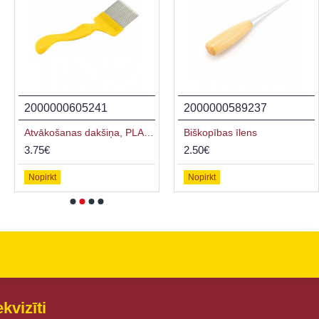
2000000605241
2000000589237
Atvākošanas dakšiņa, PLASTMASAS rokturis
Biškopības īlens
3.75€
2.50€
Nopirkt
Nopirkt
kvizīti