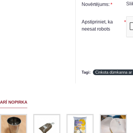
Sli
Novērtējums:
Apstipriniet, ka
neesat robots
Tagi:
Cinkota dūmkanna ar
ARĪ NOPIRKA