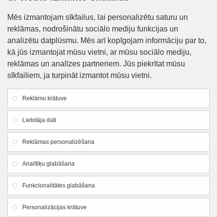
LYSON
LYSON
Mēs izmantojam sīkfailus, lai personalizētu saturu un
reklāmas, nodrošinātu sociālo mediju funkcijas un
Atvākošanas dakšiņa,
Biškopja slotiņa īsā,
koka rokturis
mākslīgie sari
analizētu datplūsmu. Mēs arī kopīgojam informāciju par to,
9.25€
2.80€
kā jūs izmantojat mūsu vietni, ar mūsu sociālo mediju,
reklāmas un analīzes partneriem. Jūs piekrītat mūsu
sīkfailiem, ja turpināt izmantot mūsu vietni.
Reklāmu krātuve
Lietotāja dati
Reklāmas personalizēšana
Analītiķu glabāšana
LYSON
LYSON
Funkcionalitātes glabāšana
Dūmkanna ar dzesētāju,
Dūmekļa degviela
mazā, 28 cm
Personalizācijas krātuve
1.20€