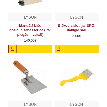
LYSON
LYSON
Manuālā bišu
Biškopja slotiņa ,EKO,
noslaucīšanas ierīce (Par
dabīgie sari
piegādi - vaicā!)
3.60€
140.00€
LYSON
LYSON