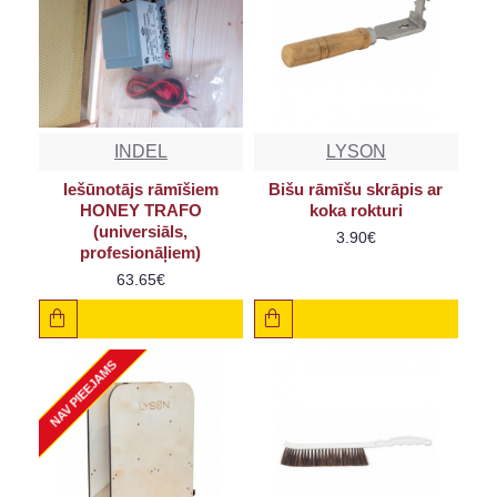
INDEL
LYSON
Iešūnotājs rāmīšiem
Bišu rāmīšu skrāpis ar
HONEY TRAFO
koka rokturi
(universiāls,
3.90€
profesionāļiem)
63.65€
NAV PIEEJAMS