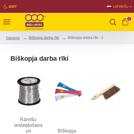
IEIET
LATVIEŠU
0
Biškopja darba rīki
Biškopja darba rīki - 2
Galvenā
Biškopja darba rīki
Rāmīšu
iestiepļošana
un
Biškopja