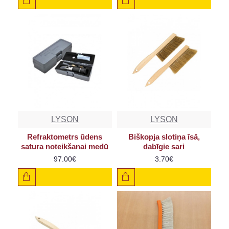
LYSON
LYSON
Refraktometrs ūdens
Biškopja slotiņa īsā,
satura noteikšanai medū
dabīgie sari
97.00€
3.70€