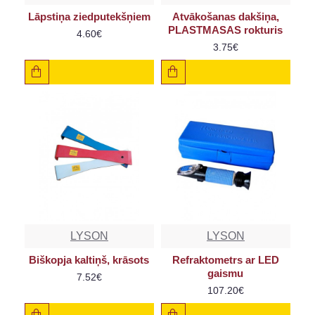
Lāpstiņa ziedputekšņiem
Atvākošanas dakšiņa,
PLASTMASAS rokturis
4.60€
3.75€
LYSON
LYSON
Biškopja kaltiņš, krāsots
Refraktometrs ar LED
gaismu
7.52€
107.20€