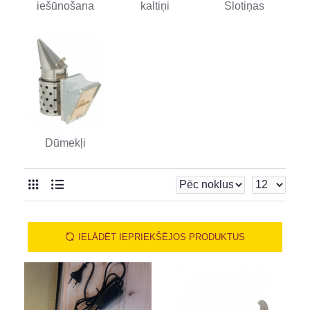
iešūnošana
kaltiņi
Slotiņas
Dūmekļi
IELĀDĒT IEPRIEKŠĒJOS PRODUKTUS