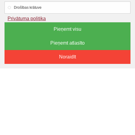
33.70€
Drošības krātuve
Privātuma politika
Pieņemt visu
Pieņemt atlasīto
FILTRĒT PRODUKTUS
Noraidīt
LYSON
LYSON
Knaibles rāmīšu stieplei
Atvākošanas dakšiņa,
koka rokturis
3.70€
9.80€