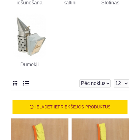
iešūnošana
kaltiņi
Slotiņas
Dūmekļi
IELĀDĒT IEPRIEKŠĒJOS PRODUKTUS