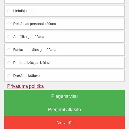
Lietotāja dati
Firmas rekvizīti
Reklāmas personalizēšana
SIA "Lauku apgāds un meliorācija"
Analītiķu glabāšana
Reg. Nr.:
44103005426
Funkcionalitātes glabāšana
PVN reg. Nr.:LV44103005426
Dzirnavu iela 18, Smiltene, Smiltenes novads, LV-
Personalizācijas krātuve
4729
Drošības krātuve
Mob.tel.: +371 25600574
Privātuma politika
E-pasts:
bisulietas@lam.lv
Pieņemt visu
Pieņemt atlasīto
Autortiesības © 2023, bisulietas.lv, Visas tiesības aizsargātas
FILTRĒT PRODUKTUS
Noraidīt