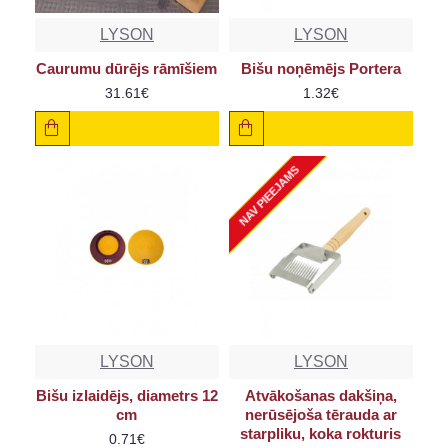
LYSON
LYSON
Caurumu dūrējs rāmīšiem
Bišu noņēmējs Portera
31.61€
1.32€
NAV PIEEJAMS
LYSON
LYSON
Bišu izlaidējs, diametrs 12
Atvākošanas dakšiņa,
cm
nerūsējoša tērauda ar
starpliku, koka rokturis
0.71€