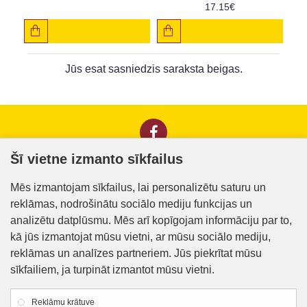
17.15€
Jūs esat sasniedzis saraksta beigas.
Šī vietne izmanto sīkfailus
Informācija klientiem
Mēs izmantojam sīkfailus, lai personalizētu saturu un
reklāmas, nodrošinātu sociālo mediju funkcijas un
Kontakti
analizētu datplūsmu. Mēs arī kopīgojam informāciju par to,
Piegāde un apmaksa
kā jūs izmantojat mūsu vietni, ar mūsu sociālo mediju,
reklāmas un analīzes partneriem. Jūs piekrītat mūsu
Preču iegādes nosacījumi
sīkfailiem, ja turpināt izmantot mūsu vietni.
Privātuma politika
Reklāmu krātuve
Atteikuma veidlapa