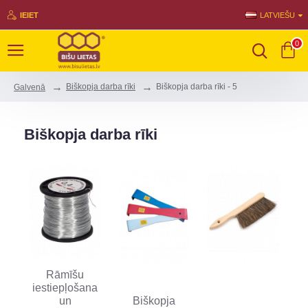
IEIET
LATVIEŠU
0
Biškopja darba rīki
Biškopja darba rīki - 5
Galvenā
Biškopja darba rīki
Rāmīšu
iestiepļošana
un
Biškopja