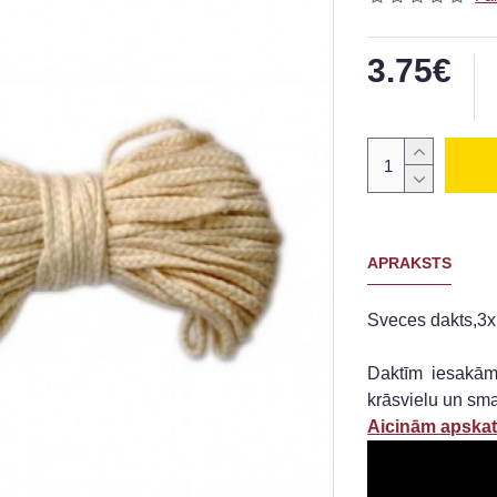
3.75€
APRAKSTS
Sveces dakts,3x
Daktīm iesakām 
krāsvielu un sma
Aicinām apskatī