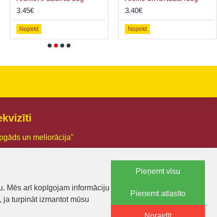
3.45€
3.40€
Nopirkt
Nopirkt
kvizīti
pgāds un meliorācija"
03005426
Pieņemt visu
.:LV44103005426
u. Mēs arī kopīgojam informāciju
Pieņemt atlasīto
a 18, Smiltene, Smiltenes novads, LV-4729
, ja turpināt izmantot mūsu
71 25600574
Noraidīt