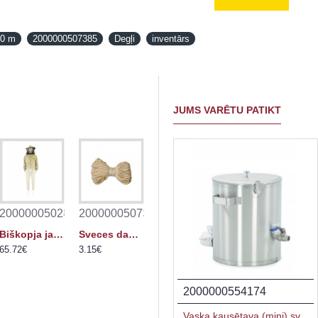
20 m
2000000507385
Degļi
inventārs
JUMS VARĒTU PATIKT
1
2000000502892
2000000507361
Biškopja jaka PREMIUM (6057 L)
Sveces dakts 3x11 / 20 m
65.72€
3.15€
2000000583945
2000000554174
Vaska granulas sveču izgatavošanai, 200 g
Vaska kausētava (mini) sveču liešanai