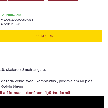
PIEEJAMS
EAN:
2000000507385
Artikuls:
3281
NOPIRKT
16, šķetere 20 metrus gara.
dažāda veida sveču komplektus , piedāvājam arī plašu
ržvielu klāstu.
t arī formas , piemēram, figūriņu formā.