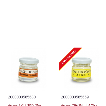
NAV PIEEJAMS
2000000585680
2000000585659
Aroms APELSĪNS 25g
Aroms CIRONELLA 25g