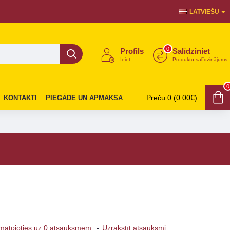
LATVIEŠU
0
Profils
Salīdziniet
Ieiet
Produktu salīdzinājums
0
Preču 0 (0.00€)
KONTAKTI
PIEGĀDE UN APMAKSA
matojoties uz 0 atsauksmēm.
-
Uzrakstīt atsauksmi