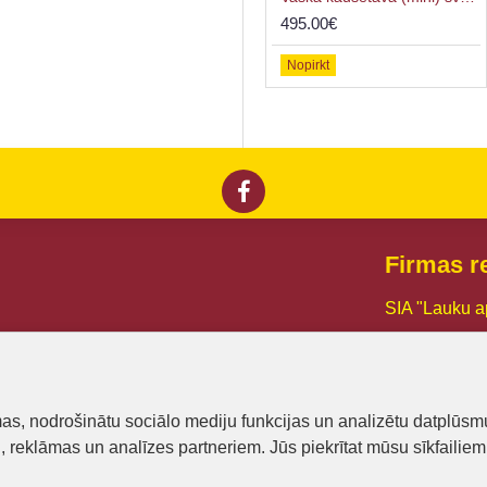
9.50€
495.00€
Nopirkt
Nopirkt
Firmas re
SIA "Lauku a
Reg. Nr.:
441
PVN reg. Nr
mas, nodrošinātu sociālo mediju funkcijas un analizētu datplūsm
Dzirnavu iel
u, reklāmas un analīzes partneriem. Jūs piekrītat mūsu sīkfailiem
Mob.tel.: +3