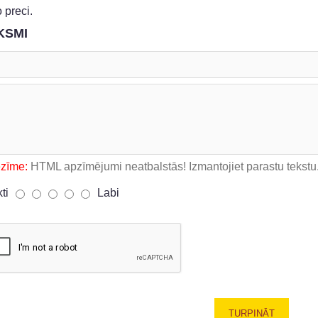
 preci.
KSMI
ezīme:
HTML apzīmējumi neatbalstās! Izmantojiet parastu tekstu
kti
Labi
TURPINĀT