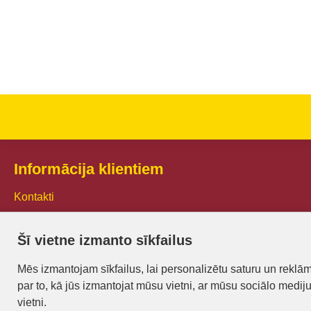
3.35€
3.50€
Nopirkt
Nopirkt
Informācija klientiem
Kontakti
Piegāde un apmaksa
Šī vietne izmanto sīkfailus
Preču iegādes nosacījumi
Mēs izmantojam sīkfailus, lai personalizētu saturu un reklā
Privātuma politika
par to, kā jūs izmantojat mūsu vietni, ar mūsu sociālo medij
Atteikuma veidlapa
vietni.