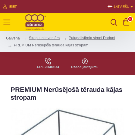
IEIET
LATVIEŠU
0
Stropi un inventārs
Putupolistirola stropi Dadant
Galvenā
PREMIUM Nerūsējošā tērauda kājas stropam
+371 25600574
Uzdod jautājumu
PREMIUM Nerūsējošā tērauda kājas
stropam