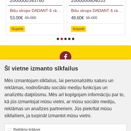
2000000593760
2000000604053
Bišu strops DADANT 6 rāmju, krāsots
Bišu strops DADANT 6 rāmju, krāsots, rozā
53.00€
48.60€
65.00€
65.00€
Nopirkt
Nopirkt
Šī vietne izmanto sīkfailus
Informācija klientiem
Mēs izmantojam sīkfailus, lai personalizētu saturu un
reklāmas, nodrošinātu sociālo mediju funkcijas un
Kontakti
analizētu datplūsmu. Mēs arī kopīgojam informāciju par to,
Piegāde un apmaksa
kā jūs izmantojat mūsu vietni, ar mūsu sociālo mediju,
reklāmas un analīzes partneriem. Jūs piekrītat mūsu
Preču iegādes nosacījumi
sīkfailiem, ja turpināt izmantot mūsu vietni.
Privātuma politika
Reklāmu krātuve
Atteikuma veidlapa