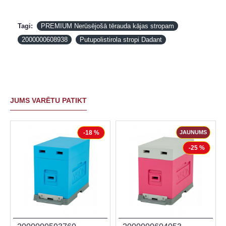
Tagi:
PREMIUM Nerūsējošā tērauda kājas stropam
2000000608938
Putupolistirola stropi Dadant
JUMS VARĒTU PATIKT
-18 %
JAUNUMS
-25 %