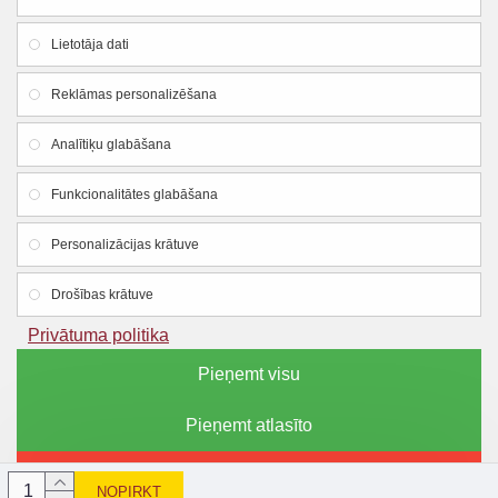
Lietotāja dati
Firmas rekvizīti
Reklāmas personalizēšana
SIA "Lauku apgāds un meliorācija"
Analītiķu glabāšana
Reg. Nr.:
44103005426
Funkcionalitātes glabāšana
PVN reg. Nr.:LV44103005426
Dzirnavu iela 18, Smiltene, Smiltenes novads, LV-
Personalizācijas krātuve
4729
Drošības krātuve
Mob.tel.: +371 25600574
Privātuma politika
E-pasts:
bisulietas@lam.lv
Pieņemt visu
Pieņemt atlasīto
Autortiesības © 2023, bisulietas.lv, Visas tiesības aizsargātas
Noraidīt
NOPIRKT