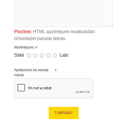
Piezīme:
HTML apzīmējumi neatbalstās!
Izmantojiet parastu tekstu.
Novērtējums:
Slikti
Labi
Apstipriniet, ka neesat
robots
TURPINĀT