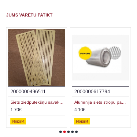
JUMS VARĒTU PATIKT
2000000496511
2000000617794
Siets ziedputekšņu savākšanai plats, 408x148mm
Alumīnija siets stropu pamatnēm (metra cena)
1.70€
4.10€
Nopirkt
Nopirkt