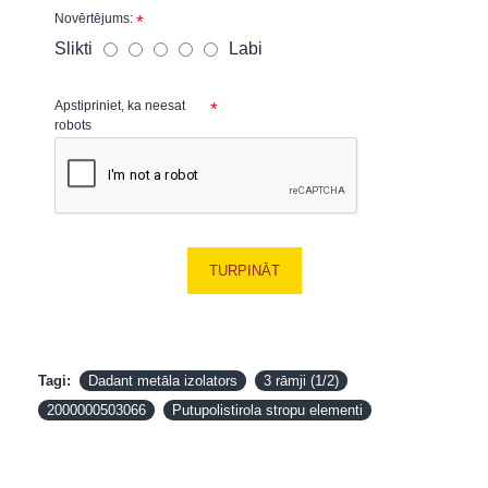
Novērtējums:
Slikti
Labi
Apstipriniet, ka neesat
robots
TURPINĀT
Tagi:
Dadant metāla izolators
3 rāmji (1/2)
2000000503066
Putupolistirola stropu elementi