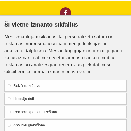
Šī vietne izmanto sīkfailus
Informācija klientiem
Mēs izmantojam sīkfailus, lai personalizētu saturu un
reklāmas, nodrošinātu sociālo mediju funkcijas un
Kontakti
analizētu datplūsmu. Mēs arī kopīgojam informāciju par to,
Piegāde un apmaksa
kā jūs izmantojat mūsu vietni, ar mūsu sociālo mediju,
reklāmas un analīzes partneriem. Jūs piekrītat mūsu
Preču iegādes nosacījumi
sīkfailiem, ja turpināt izmantot mūsu vietni.
Privātuma politika
Reklāmu krātuve
Atteikuma veidlapa
Lietotāja dati
Firmas rekvizīti
Reklāmas personalizēšana
SIA "Lauku apgāds un meliorācija"
Analītiķu glabāšana
Reg. Nr.:
44103005426