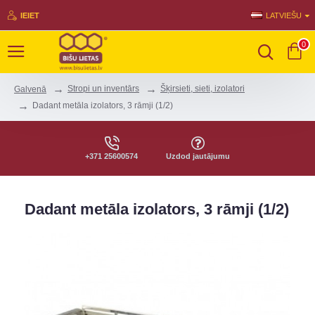
IEIET
LATVIEŠU
0
Stropi un inventārs
Šķirsieti, sieti, izolatori
Galvenā
Dadant metāla izolators, 3 rāmji (1/2)
+371 25600574
Uzdod jautājumu
Dadant metāla izolators, 3 rāmji (1/2)