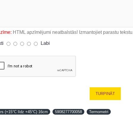
ezīme:
HTML apzīmējumi neatbalstās! Izmantojiet parastu tekstu
kti
Labi
TURPINĀT
rs (+15°C līdz +45°C) 16cm
5908277700058
Termometri