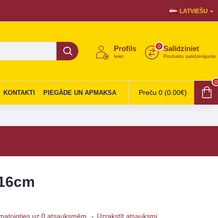
LATVIEŠU
0
Profils
Salīdziniet
Ieiet
Produktu salīdzinājums
0
Preču 0 (0.00€)
KONTAKTI
PIEGĀDE UN APMAKSA
 16cm
matojoties uz 0 atsauksmēm.
-
Uzrakstīt atsauksmi