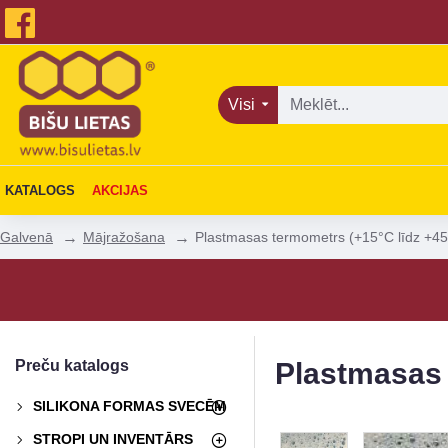
Visi
KATALOGS
AKCIJAS
Mājražošana
Plastmasas termometrs (+15°C līdz +4
Galvenā
Preču katalogs
Plastmasas 
SILIKONA FORMAS SVECĒM
STROPI UN INVENTĀRS