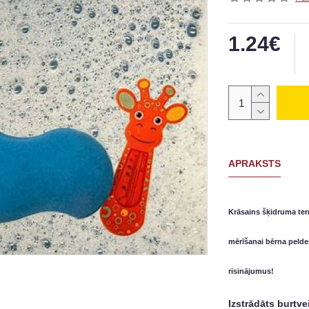
1.24€
APRAKSTS
Krāsains šķidruma ter
mērīšanai bērna peldes
risinājumus!
Izstrādāts burtve