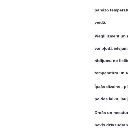
pareizo temperat
veidā.
Viegli izmērīt un
vai bļodā ieleja
rādījumu no lielā
temperatūru un to
Īpašs dizains - 
peldes laiku, ļau
Drošs un nesatur 
nevis dzīvsudrab