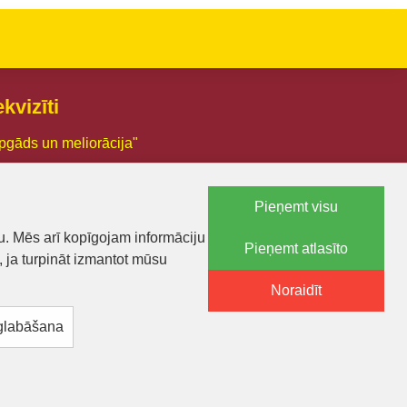
kvizīti
pgāds un meliorācija"
03005426
Pieņemt visu
.:LV44103005426
u. Mēs arī kopīgojam informāciju
Pieņemt atlasīto
a 18, Smiltene, Smiltenes novads, LV-4729
, ja turpināt izmantot mūsu
71 25600574
Noraidīt
lietas@lam.lv
 glabāšana