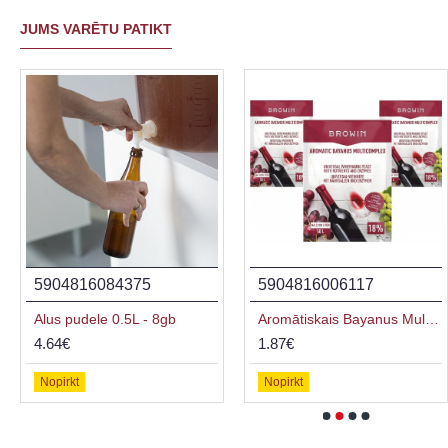
JUMS VARĒTU PATIKT
5904816084375
5904816006117
Alus pudele 0.5L - 8gb
Aromātiskais Bayanus Multicomplex sākuma komplekts vīnam, 40 g
4.64€
1.87€
Nopirkt
Nopirkt