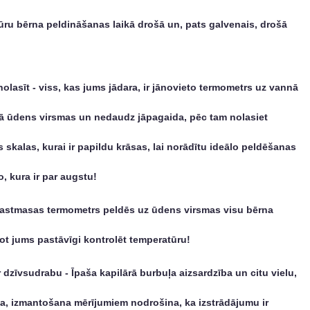
ūru bērna peldināšanas laikā drošā un, pats galvenais, drošā
 nolasīt - viss, kas jums jādara, ir jānovieto termometrs uz vannā
mā ūdens virsmas un nedaudz jāpagaida, pēc tam nolasiet
s skalas, kurai ir papildu krāsas, lai norādītu ideālo peldēšanas
, kura ir par augstu!
plastmasas termometrs peldēs uz ūdens virsmas visu bērna
jot jums pastāvīgi kontrolēt temperatūru!
dzīvsudrabu - Īpaša kapilārā burbuļa aizsardzība un citu vielu,
a, izmantošana mērījumiem nodrošina, ka izstrādājumu ir