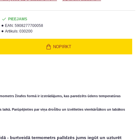
PIEEJAMS
EAN:
5908277700058
Artikuls:
030200
NOPIRKT
mometrs žirafes formā ir izstrādājums, kas paredzēts ūdens temperatūras
 laikā. Parūpējieties par viņa drošību un izvēlieties vienkāršākos un labākos
idā - burtveidā termometrs palīdzēs jums iegūt un uzturēt