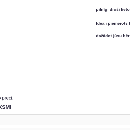
pilnīgi droši lieto
Ideāli piemērots
dažādot jūsu bērn
 preci.
KSMI