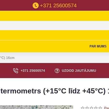
+371 25600574
PAR MUMS
5°C) 16cm
+371 25600574
UZDOD JAUTĀJUMU
termometrs (+15°C līdz +45°C)
Pa