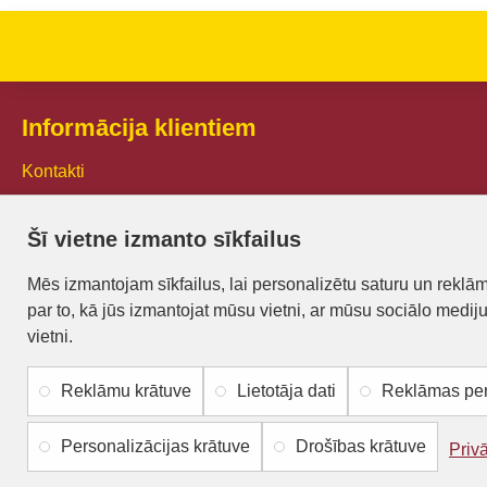
Informācija klientiem
Kontakti
Piegāde un apmaksa
Šī vietne izmanto sīkfailus
Preču iegādes nosacījumi
Mēs izmantojam sīkfailus, lai personalizētu saturu un reklā
Privātuma politika
par to, kā jūs izmantojat mūsu vietni, ar mūsu sociālo medij
Atteikuma veidlapa
vietni.
Reklāmu krātuve
Lietotāja dati
Reklāmas per
Personalizācijas krātuve
Drošības krātuve
Priv
Autortiesības © 2023, bisulietas.lv, Visas tiesības aizsargātas