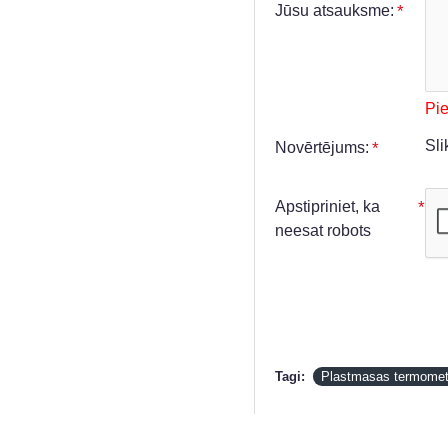
Jūsu atsauksme:
Pi
Sli
Novērtējums:
Apstipriniet, ka
neesat robots
Tagi:
Plastmasas termomet