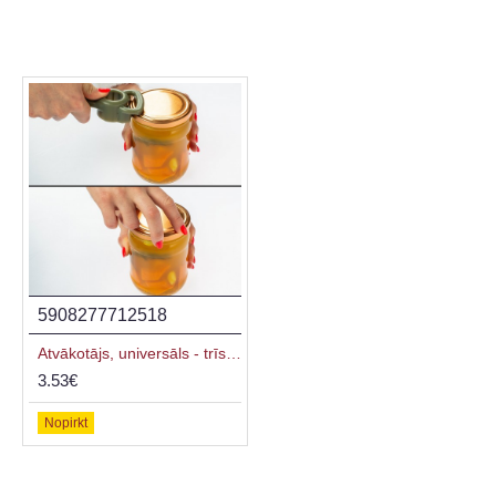
5908277712518
5904816918755
Atvākotājs, universāls - trīs vienā
BBQ kūpinātavas termometrs, 0°C +250°C, 70 mm
3.53€
9.56€
Nopirkt
Nopirkt