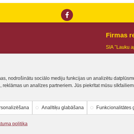
Firmas re
SIA "Lauku a
Reg. Nr.:
441
PVN reg. Nr
mas, nodrošinātu sociālo mediju funkcijas un analizētu datplūsm
Dzirnavu iel
u, reklāmas un analīzes partneriem. Jūs piekrītat mūsu sīkfailiem
Mob.tel.: +3
E-pasts:
bisu
sonalizēšana
Analītiķu glabāšana
Funkcionalitātes
ātuma politika