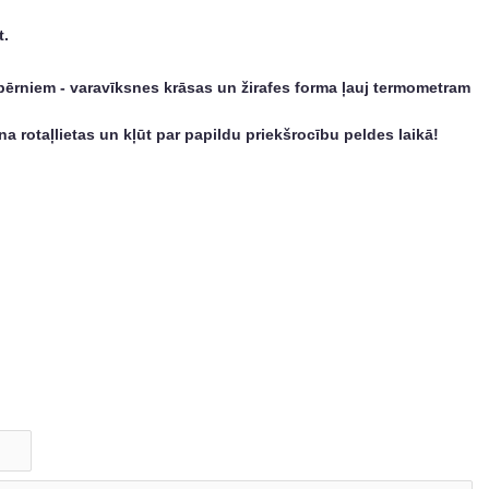
t.
 bērniem - varavīksnes krāsas un žirafes forma ļauj termometram
a rotaļlietas un kļūt par papildu priekšrocību peldes laikā!