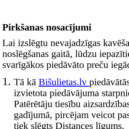
Pirkšanas nosacījumi
Lai izslēgtu nevajadzīgas kavē
noslēgšanas gaitā, lūdzu iepazīt
svarīgākos piedāvāto preču ieg
Tā kā
Bišulietas.lv
piedāvātās
izvietota piedāvājuma starpni
Patērētāju tiesību aizsardzīb
gadījumā, pircējam veicot pas
tiek slēgts Distances līgums.