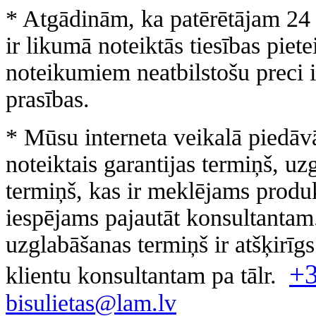
* Atgādinām, ka patērētājam 24 
ir likumā noteiktās tiesības piet
noteikumiem neatbilstošu preci i
prasības.
* Mūsu interneta veikalā piedāv
noteiktais garantijas termiņš, uz
termiņš, kas ir meklējams produk
iespējams pajautāt konsultanta
uzglabāšanas termiņš ir atšķirīg
+
klientu konsultantam pa tālr.
bisulietas@lam.lv