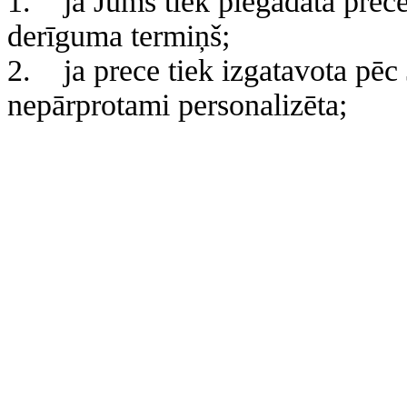
1. ja Jums tiek piegādāta prece, 
derīguma termiņš;
2. ja prece tiek izgatavota pēc
nepārprotami personalizēta;