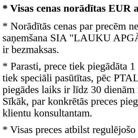
* Visas cenas norādītas EUR
* Norādītās cenas par precēm ne
saņemšana SIA "
LAUKU APGĀ
ir bezmaksas.
* Parasti, prece tiek piegādāta 1
tiek speciāli pasūtītas, pēc PTA
piegādes laiks ir līdz 30 dienām
Sīkāk, par konkrētās preces pie
klientu konsultantam.
* Visas preces atbilst regulējoš