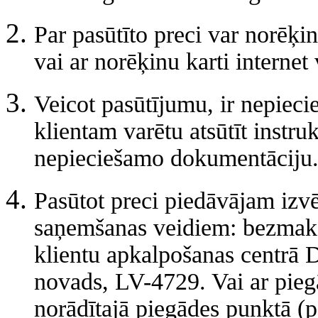
Par pasūtīto preci var norēķi
vai ar norēķinu karti internet 
Veicot pasūtījumu, ir nepiecie
klientam varētu atsūtīt instru
nepieciešamo dokumentāciju
Pasūtot preci piedāvājam izvē
saņemšanas veidiem: bezmaksa
klientu apkalpošanas centrā D
novads, LV-4729. Vai ar piegā
norādītajā piegādes punktā (p