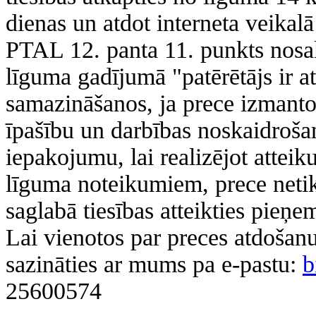
dienas un atdot interneta veikal
PTAL 12. panta 11. punkts nosak
līguma gadījumā "patērētājs ir at
samazināšanos, ja prece izmantot
īpašību un darbības noskaidrošan
iepakojumu, lai realizējot attei
līguma noteikumiem, prece netik
saglabā tiesības atteikties pieņe
Lai vienotos par preces atdošanu
sazināties ar mums pa e-pastu:
b
25600574