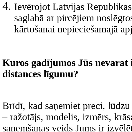
Ievērojot Latvijas Republik
saglabā ar pircējiem noslēgt
kārtošanai nepieciešamajā ap
Kuros gadījumos Jūs nevarat i
distances līgumu?
Brīdī, kad saņemiet preci, lūdzu p
– ražotājs, modelis, izmērs, krās
saņemšanas veids Jums ir izvēlēts