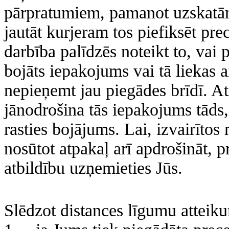
pārpratumiem, pamanot uzskat
jautāt kurjeram tos piefiksēt pr
darbība palīdzēs noteikt to, vai 
bojāts iepakojums vai tā liekas a
nepieņemt jau piegādes brīdī. Atc
jānodrošina tās iepakojums tāds, 
rasties bojājums. Lai, izvairīto
nosūtot atpakaļ arī apdrošināt, 
atbildību uzņemieties Jūs.
Slēdzot distances līgumu atteiku