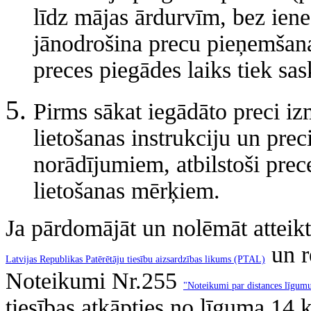
līdz mājas ārdurvīm, bez iene
jānodrošina precu pieņemšan
preces piegādes laiks tiek sa
Pirms sākat iegādāto preci izm
lietošanas instrukciju un preci
norādījumiem, atbilstoši pre
lietošanas mērķiem.
Ja pārdomājāt un nolēmāt atteik
un r
Latvijas Republikas Patērētāju tiesību aizsardzības likums (PTAL)
Noteikumi Nr.255
"Noteikumi par distances līgu
tiesības atkāpties no līguma 14 