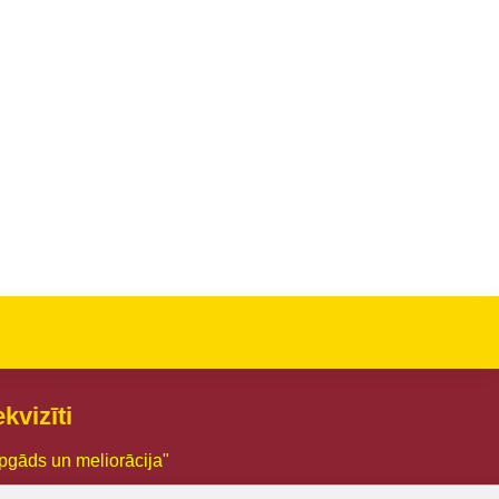
kvizīti
pgāds un meliorācija"