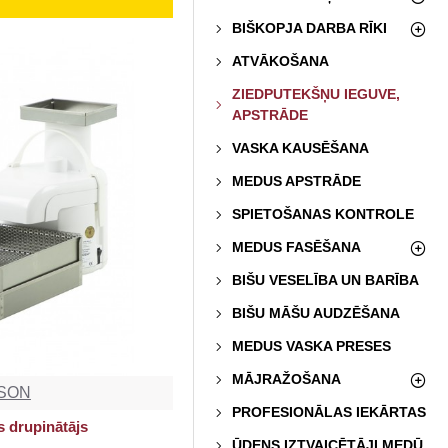
BIŠKOPJA DARBA RĪKI
ATVĀKOŠANA
ZIEDPUTEKŠŅU IEGUVE,
APSTRĀDE
VASKA KAUSĒŠANA
MEDUS APSTRĀDE
SPIETOŠANAS KONTROLE
MEDUS FASĒŠANA
BIŠU VESELĪBA UN BARĪBA
BIŠU MĀŠU AUDZĒŠANA
MEDUS VASKA PRESES
MĀJRAŽOŠANA
SON
PROFESIONĀLAS IEKĀRTAS
s drupinātājs
ŪDENS IZTVAICĒTĀJI MEDŪ