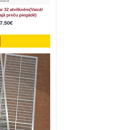
ar 32 atvilknēm(Vaicā!
ajā preču piegādē)
7.50€