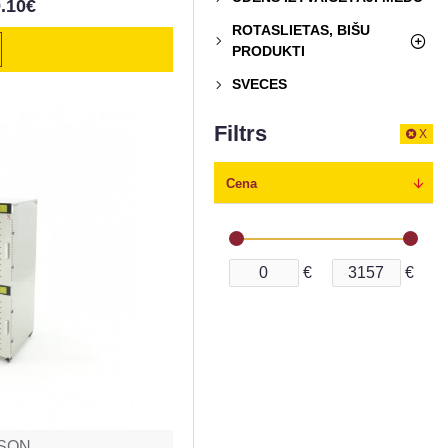
.10€
ROTASLIETAS, BIŠU
PRODUKTI
SVECES
Filtrs
X
Cena
€
€
SON