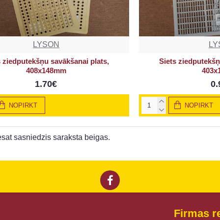
LYSON
LY
s ziedputekšņu savākšanai plats,
Siets ziedputekšņ
408x148mm
403x
1.70€
0.
NOPIRKT
NOPIRKT
esat sasniedzis saraksta beigas.
Firmas re