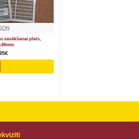
SON
u savākšanai plats,
148mm
95€
kvizīti