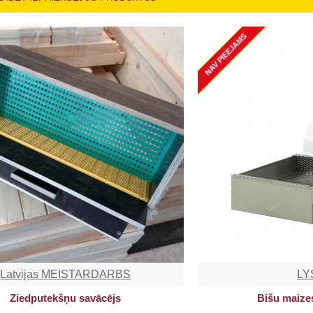
NAV PIEEJAMS
Latvijas MEISTARDARBS
LY
Ziedputekšņu savācējs
Bišu maize