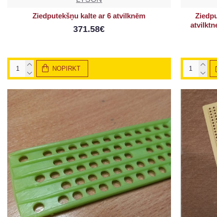
Ziedputekšņu kalte ar 6 atvilknēm
Ziedpu
atvilkt
371.58€
NOPIRKT