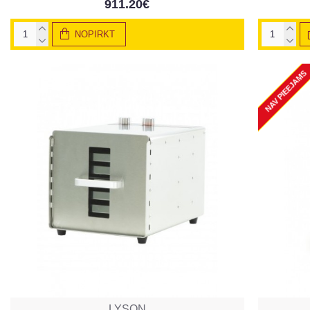
911.20€
NOPIRKT
NAV PIEEJAMS
LYSON