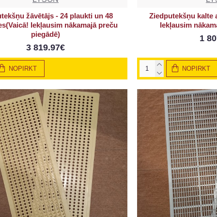
tekšņu žāvētājs - 24 plaukti un 48
Ziedputekšņu kalte 
nes(Vaicā! Iekļausim nākamajā preču
Iekļausim nākam
piegādē)
1 80
3 819.97€
NOPIRKT
NOPIRKT