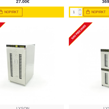
27.00€
369
NOPIRKT
NOPIRKT
NAV PIEEJAMS
LYSON
LY