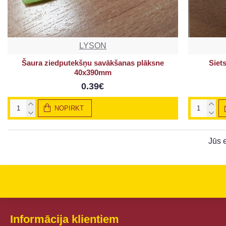
LYSON
Šaura ziedputekšņu savākšanas plāksne
Siet
40x390mm
0.39€
NOPIRKT
Jūs 
Informācija klientiem