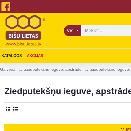
Visi
KATALOGS
AKCIJAS
Ziedputekšņu ieguve, apstrāde
Ziedputekšņu ieguve, 
Galvenā
Ziedputekšņu ieguve, apstrād
IE