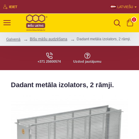
IEIET
LATVIEŠU
0
Bišu māšu audzēšana
Dadant metāla izolators, 2 rāmji.
Galvenā
+371 25600574
Uzdod jautājumu
Dadant metāla izolators, 2 rāmji.