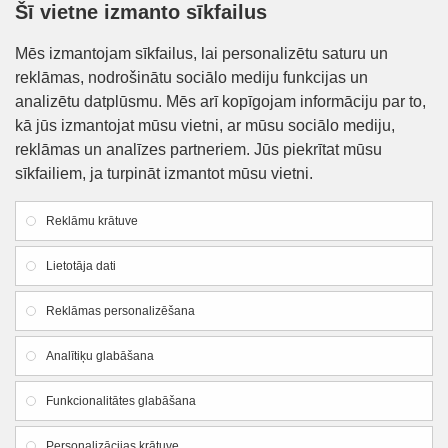
Šī vietne izmanto sīkfailus
Informācija klientiem
Mēs izmantojam sīkfailus, lai personalizētu saturu un
reklāmas, nodrošinātu sociālo mediju funkcijas un
Kontakti
analizētu datplūsmu. Mēs arī kopīgojam informāciju par to,
Piegāde un apmaksa
kā jūs izmantojat mūsu vietni, ar mūsu sociālo mediju,
reklāmas un analīzes partneriem. Jūs piekrītat mūsu
Preču iegādes nosacījumi
sīkfailiem, ja turpināt izmantot mūsu vietni.
Privātuma politika
Reklāmu krātuve
Atteikuma veidlapa
Lietotāja dati
Firmas rekvizīti
Reklāmas personalizēšana
SIA "Lauku apgāds un meliorācija"
Analītiķu glabāšana
Reg. Nr.:
44103005426
Funkcionalitātes glabāšana
PVN reg. Nr.:LV44103005426
Dzirnavu iela 18, Smiltene, Smiltenes novads, LV-
Personalizācijas krātuve