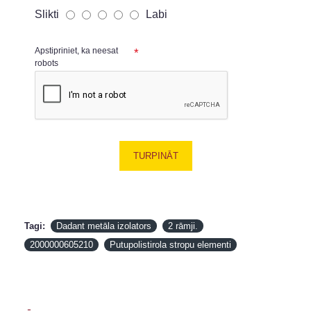
Slikti
Labi
Apstipriniet, ka neesat
robots
TURPINĀT
Tagi:
Dadant metāla izolators
2 rāmji.
2000000605210
Putupolistirola stropu elementi