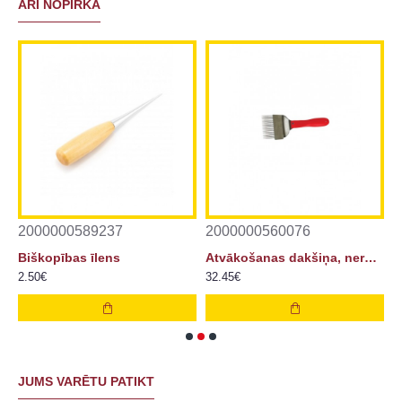
ARĪ NOPIRKA
2000000589237
2000000560076
2
ertikālais, Dadant
Biškopības īlens
Atvākošanas dakšiņa, nerūsējoša, profilēta
2.50€
32.45€
1
JUMS VARĒTU PATIKT