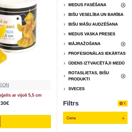
MEDUS FASĒŠANA
BIŠU VESELĪBA UN BARĪBA
BIŠU MĀŠU AUDZĒŠANA
MEDUS VASKA PRESES
MĀJRAŽOŠANA
PROFESIONĀLAS IEKĀRTAS
ŪDENS IZTVAICĒTĀJI MEDŪ
ROTASLIETAS, BIŠU
PRODUKTI
SON
SVECES
ģelis ar vijoli 5,5 cm
Filtrs
.30€
X
Cena