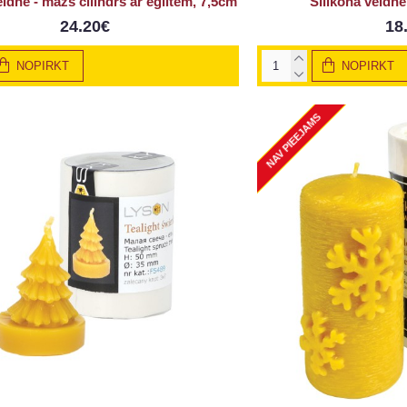
eidne - mazs cilindrs ar eglītēm, 7,5cm
Silikona veidne
24.20€
18
NOPIRKT
NOPIRKT
NAV PIEEJAMS