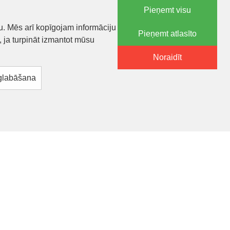
Pieņemt visu
u. Mēs arī kopīgojam informāciju
Pieņemt atlasīto
SON
, ja turpināt izmantot mūsu
- Pūce Sofija 5 cm
Noraidīt
.55€
 glabāšana