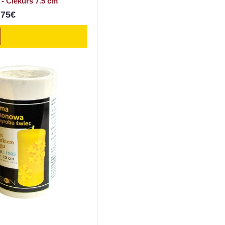
 - Čiekurs 7.5 cm
.75€