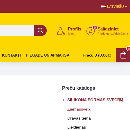
LATVIEŠU
0
Profils
Salīdziniet
Ieiet
Produktu salīdzinājums
0
Preču 0 (0.00€)
KONTAKTI
PIEGĀDE UN APMAKSA
Preču katalogs
SILIKONA FORMAS SVECĒM
Ziemassvētki
Dravas tēma
Lieldienas