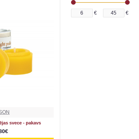
€
€
SON
Tējas svece - pakavs
80€