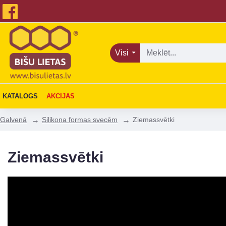
Visi
KATALOGS
AKCIJAS
Silikona formas svecēm
Ziemassvētki
Galvenā
Ziemassvētki