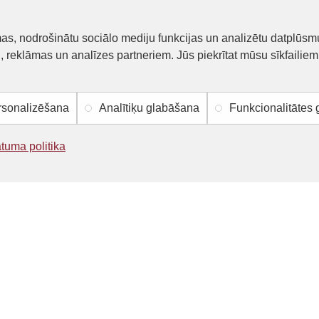
mas, nodrošinātu sociālo mediju funkcijas un analizētu datplūsm
LYSON
LY
u, reklāmas un analīzes partneriem. Jūs piekrītat mūsu sīkfailiem
veidne - Ziemassvētku zvaniņi, kulons
Silikona forma 
19.40€
19
sonalizēšana
Analītiķu glabāšana
Funkcionalitātes
NOPIRKT
NOPIRKT
ātuma politika