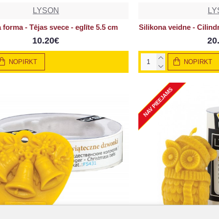
LYSON
LY
a forma - Tējas svece - eglīte 5.5 cm
Silikona veidne - Cilin
10.20€
20
NOPIRKT
NOPIRKT
NAV PIEEJAMS