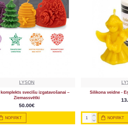
LYSON
LY
komplekts svecīšu izgatavošanai –
Silikona veidne - Eņ
Ziemassvētki
13
50.00€
NOPIRKT
NOPIRKT