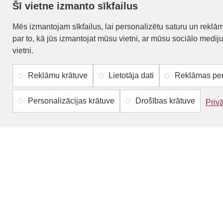
Šī vietne izmanto sīkfailus
Mēs izmantojam sīkfailus, lai personalizētu saturu un reklā
LYSON
par to, kā jūs izmantojat mūsu vietni, ar mūsu sociālo medij
vietni.
Silikona forma - Tējas svece - Betlēmes
Silikona 
zvaigzne 1.8 cm
Reklāmu krātuve
Lietotāja dati
Reklāmas per
7.60€
NOPIRKT
Personalizācijas krātuve
Drošības krātuve
Priv
NAV PIEEJAMS