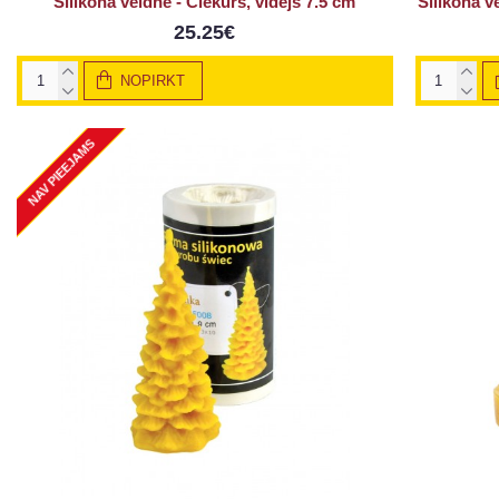
Silikona veidne - Čiekurs, vidējs 7.5 cm
Silikona v
25.25€
NOPIRKT
NAV PIEEJAMS