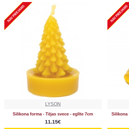
NAV PIEEJAMS
NAV PIEEJAMS
LYSON
Silikona forma - Tējas svece - eglīte 7cm
Silikona
11.15€