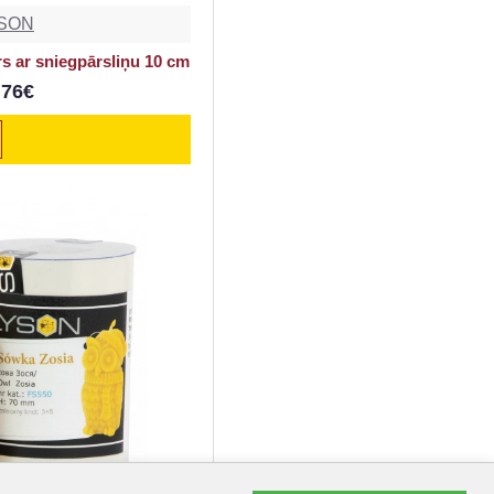
SON
drs ar sniegpārsliņu 10 cm
.76€