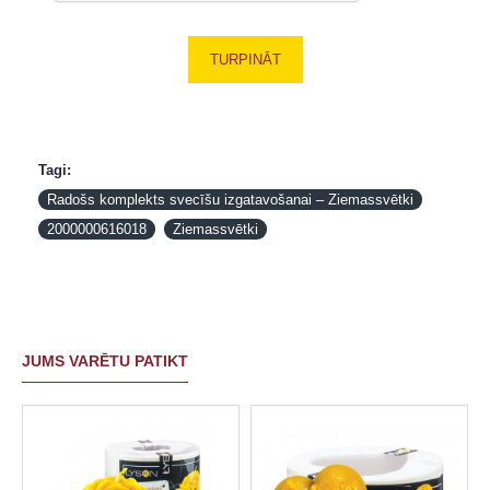
TURPINĀT
Tagi:
Radošs komplekts svecīšu izgatavošanai – Ziemassvētki
2000000616018
Ziemassvētki
JUMS VARĒTU PATIKT