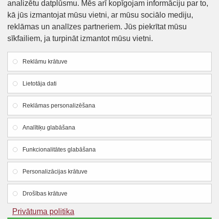
analizētu datplūsmu. Mēs arī kopīgojam informāciju par to,
Piegāde un apmaksa
kā jūs izmantojat mūsu vietni, ar mūsu sociālo mediju,
reklāmas un analīzes partneriem. Jūs piekrītat mūsu
Preču iegādes nosacījumi
sīkfailiem, ja turpināt izmantot mūsu vietni.
Privātuma politika
Reklāmu krātuve
Atteikuma veidlapa
Lietotāja dati
Firmas rekvizīti
Reklāmas personalizēšana
SIA "Lauku apgāds un meliorācija"
Analītiķu glabāšana
Reg. Nr.:
44103005426
Funkcionalitātes glabāšana
PVN reg. Nr.:LV44103005426
Dzirnavu iela 18, Smiltene, Smiltenes novads, LV-
Personalizācijas krātuve
4729
Drošības krātuve
Mob.tel.: +371 25600574
Privātuma politika