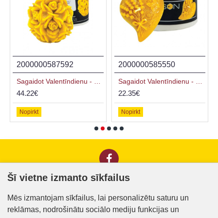
2000000587592
2000000585550
Sagaidot Valentīndienu - Silikona forma - Sfēra ar rozēm 9.0 cm
Sagaidot Valentīndienu - Silikona forma - Sirds ar lavandas pušķi
44.22€
22.35€
Nopirkt
Nopirkt
Šī vietne izmanto sīkfailus
Informācija klientiem
Mēs izmantojam sīkfailus, lai personalizētu saturu un
reklāmas, nodrošinātu sociālo mediju funkcijas un
Kontakti