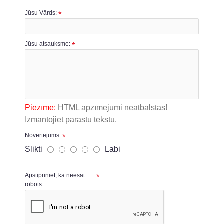
Jūsu Vārds:
Jūsu atsauksme:
Piezīme:
HTML apzīmējumi neatbalstās!
Izmantojiet parastu tekstu.
Novērtējums:
Slikti
Labi
Apstipriniet, ka neesat
robots