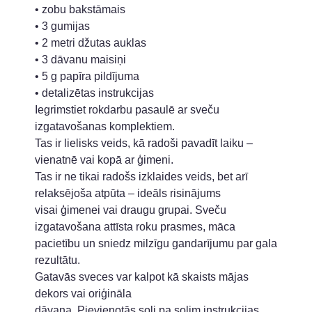
• zobu bakstāmais
• 3 gumijas
• 2 metri džutas auklas
• 3 dāvanu maisiņi
• 5 g papīra pildījuma
• detalizētas instrukcijas
Iegrimstiet rokdarbu pasaulē ar sveču
izgatavošanas komplektiem.
Tas ir lielisks veids, kā radoši pavadīt laiku –
vienatnē vai kopā ar ģimeni.
Tas ir ne tikai radošs izklaides veids, bet arī
relaksējoša atpūta – ideāls risinājums
visai ģimenei vai draugu grupai. Sveču
izgatavošana attīsta roku prasmes, māca
pacietību un sniedz milzīgu gandarījumu par gala
rezultātu.
Gatavās sveces var kalpot kā skaists mājas
dekors vai oriģināla
dāvana. Pievienotās soli pa solim instrukcijas