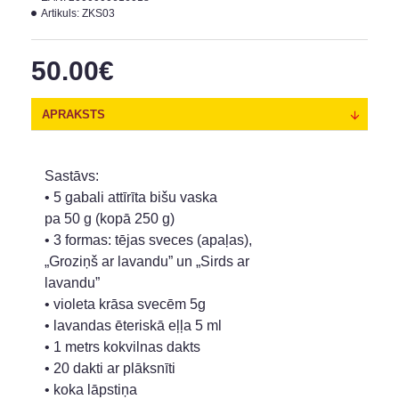
Artikuls:
ZKS03
50.00€
APRAKSTS
Sastāvs:
• 5 gabali attīrīta bišu vaska
pa 50 g (kopā 250 g)
• 3 formas: tējas sveces (apaļas),
„Groziņš ar lavandu” un „Sirds ar
lavandu”
• violeta krāsa svecēm 5g
• lavandas ēteriskā eļļa 5 ml
• 1 metrs kokvilnas dakts
• 20 dakti ar plāksnīti
• koka lāpstiņa