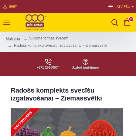
IEIET
LATVIEŠU
0
Silikona formas svecēm
Galvenā
Radošs komplekts svecīšu izgatavošanai – Ziemassvētki
+371 25600574
Uzdod jautājumu
Radošs komplekts svecīšu
izgatavošanai – Ziemassvētki
NAV PIEEJAMS