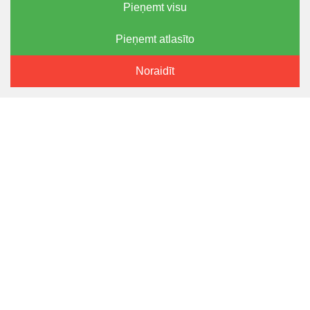
NAV PIEEJAMS
Pieņemt visu
Pieņemt atlasīto
FILTRĒT PRODUKTUS
Noraidīt
LYSON
LYSON
Silikona forma - Santa
Silikona forma - Izliets
Claus 7 cm
cilindrs 9.5 cm
16.80€
27.80€
NAV PIEEJAMS