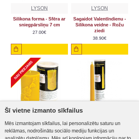
LYSON
LYSON
Silikona forma - Sfēra ar
Sagaidot Valentīndienu -
sniegpārsliņu 7 cm
Silikona veidne - Rožu
ziedi
27.00€
38.90€
NAV PIEEJAMS
Šī vietne izmanto sīkfailus
LYSON
LYSON
Mēs izmantojam sīkfailus, lai personalizētu saturu un
reklāmas, nodrošinātu sociālo mediju funkcijas un
Silikona forma - Cilindrs
Silikona veidne - Taisna
ar orhideju 13 cm
svece 20 cm
analizētu datplūsmu. Mēs arī kopīgojam informāciju par to,