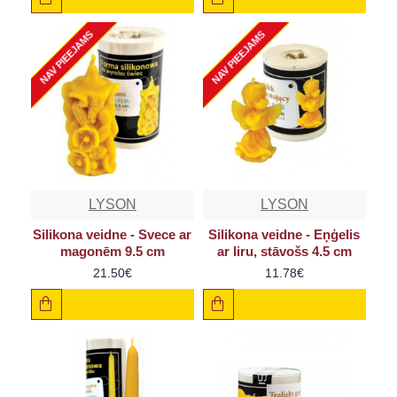
NAV PIEEJAMS
NAV PIEEJAMS
LYSON
LYSON
Silikona veidne - Svece ar
Silikona veidne - Eņģelis
magonēm 9.5 cm
ar liru, stāvošs 4.5 cm
21.50€
11.78€