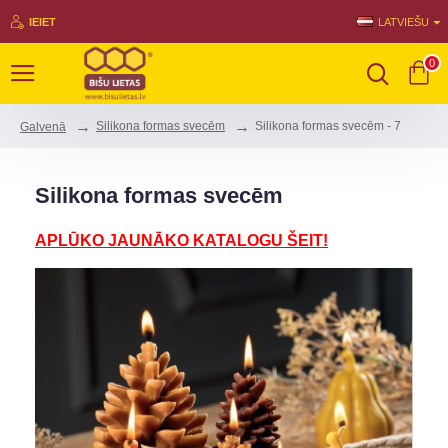
IEIET
LATVIEŠU
0
Silikona formas svecēm
Silikona formas svecēm - 7
Galvenā
Silikona formas svecēm
APLŪKO JAUNĀKO KATALOGU ŠEIT!