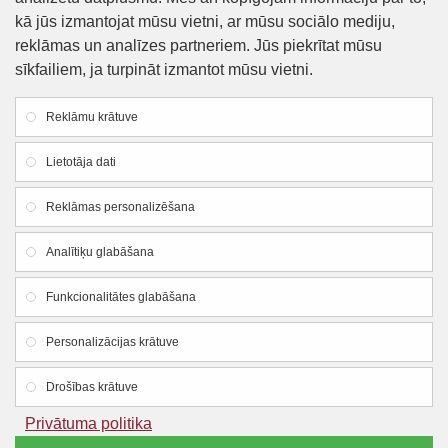
kā jūs izmantojat mūsu vietni, ar mūsu sociālo mediju,
41.00€
23.60€
reklāmas un analīzes partneriem. Jūs piekrītat mūsu
sīkfailiem, ja turpināt izmantot mūsu vietni.
Reklāmu krātuve
Lietotāja dati
Reklāmas personalizēšana
Analītiķu glabāšana
LYSON
LYSON
Funkcionalitātes glabāšana
Silikona forma - Ezītis ar
Silikona forma - Šūnas ar
mārīti 5.5 cm
biti 2 cm
Personalizācijas krātuve
11.30€
11.51€
Drošības krātuve
Privātuma politika