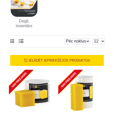
Degļi,
inventārs
IELĀDĒT IEPRIEKŠĒJOS PRODUKTUS
NAV PIEEJAMS
NAV PIEEJAMS