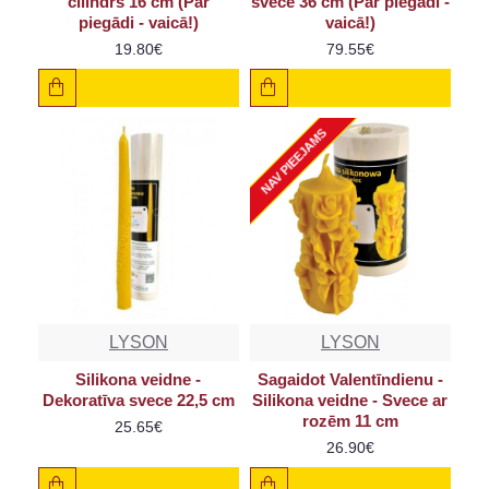
cilindrs 16 cm (Par
svece 36 cm (Par piegādi -
piegādi - vaicā!)
vaicā!)
19.80€
79.55€
NAV PIEEJAMS
LYSON
LYSON
Silikona veidne -
Sagaidot Valentīndienu -
Dekoratīva svece 22,5 cm
Silikona veidne - Svece ar
rozēm 11 cm
25.65€
26.90€