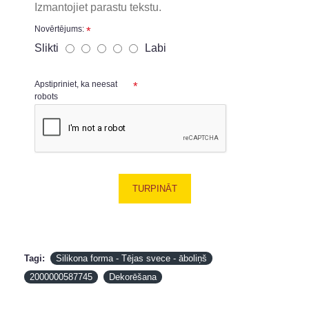
Izmantojiet parastu tekstu.
Novērtējums:
Slikti
Labi
Apstipriniet, ka neesat
robots
TURPINĀT
Tagi:
Silikona forma - Tējas svece - āboliņš
2000000587745
Dekorēšana