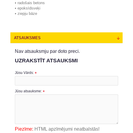
• radošais betons
• epoksīdsveķi
• ziepju bāze
ATSAUKSMES
Nav atsauksmju par doto preci.
UZRAKSTĪT ATSAUKSMI
Jūsu Vārds:
Jūsu atsauksme:
Piezīme:
HTML apzīmējumi neatbalstās!