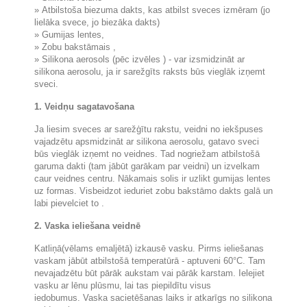
» Atbilstoša biezuma dakts, kas atbilst sveces izmēram (jo
lielāka svece, jo biezāka dakts)
» Gumijas lentes,
» Zobu bakstāmais ,
» Silikona aerosols (pēc izvēles ) - var izsmidzināt ar
silikona aerosolu, ja ir sarežgīts raksts būs vieglāk izņemt
sveci.
1. Veidņu sagatavošana
Ja liesim sveces ar sarežģītu rakstu, veidni no iekšpuses
vajadzētu apsmidzināt ar silikona aerosolu, gatavo sveci
būs vieglāk izņemt no veidnes. Tad nogriežam atbilstošā
garuma dakti (tam jābūt garākam par veidni) un izvelkam
caur veidnes centru. Nākamais solis ir uzlikt gumijas lentes
uz formas. Visbeidzot ieduriet zobu bakstāmo dakts galā un
labi pievelciet to .
2. Vaska ieliešana veidnē
Katliņā(vēlams emaljētā) izkausē vasku. Pirms ieliešanas
vaskam jābūt atbilstošā temperatūrā - aptuveni 60°C. Tam
nevajadzētu būt pārāk aukstam vai pārāk karstam. Ielejiet
vasku ar lēnu plūsmu, lai tas piepildītu visus
iedobumus. Vaska sacietēšanas laiks ir atkarīgs no silikona