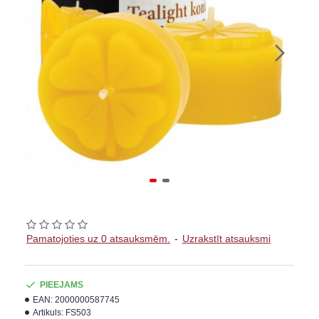
Pamatojoties uz 0 atsauksmēm.
-
Uzrakstīt atsauksmi
PIEEJAMS
EAN:
2000000587745
Artikuls:
FS503