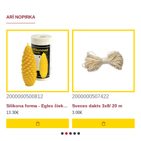
ARĪ NOPIRKA
2000000500812
2000000507422
2
jas svecei 3x13 (100gb)
Silikona forma - Egles čiekurs 8 cm
Sveces dakts 3x8/ 20 m
13.30€
3.00€
2