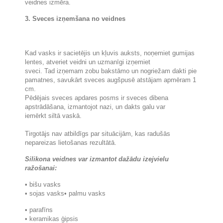
veidnes izmēra.
3. Sveces izņemšana no veidnes
Kad vasks ir sacietējis un kļuvis auksts, noņemiet gumijas
lentes, atveriet veidni un uzmanīgi izņemiet
sveci. Tad izņemam zobu bakstāmo un nogriežam dakti pie
pamatnes, savukārt sveces augšpusē atstājam apmēram 1
cm.
Pēdējais sveces apdares posms ir sveces dibena
apstrādāšana, izmantojot nazi, un dakts galu var
iemērkt siltā vaskā.
Tirgotājs nav atbildīgs par situācijām, kas radušās
nepareizas lietošanas rezultātā.
Silikona veidnes var izmantot dažādu izejvielu
ražošanai:
• bišu vasks
• sojas vasks
• palmu vasks
• parafīns
• keramikas ģipsis