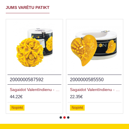
JUMS VARĒTU PATIKT
2000000587592
2000000585550
Sagaidot Valentīndienu - Silikona forma - Sfēra ar rozēm 9.0 cm
Sagaidot Valentīndienu - Silikona forma - Sirds ar lavandas pušķi
44.22€
22.35€
Nopirkt
Nopirkt