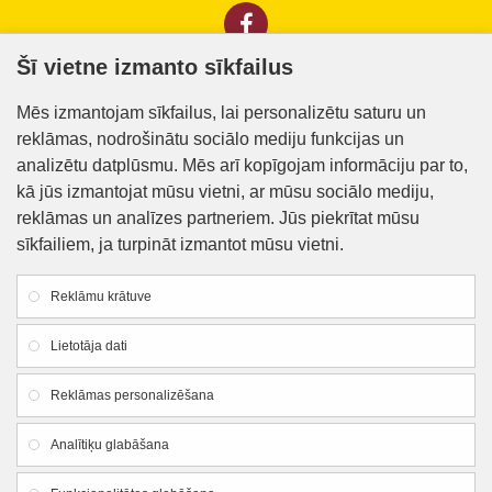
Šī vietne izmanto sīkfailus
Informācija klientiem
Mēs izmantojam sīkfailus, lai personalizētu saturu un
reklāmas, nodrošinātu sociālo mediju funkcijas un
Kontakti
analizētu datplūsmu. Mēs arī kopīgojam informāciju par to,
Piegāde un apmaksa
kā jūs izmantojat mūsu vietni, ar mūsu sociālo mediju,
reklāmas un analīzes partneriem. Jūs piekrītat mūsu
Preču iegādes nosacījumi
sīkfailiem, ja turpināt izmantot mūsu vietni.
Privātuma politika
Reklāmu krātuve
Atteikuma veidlapa
Lietotāja dati
Firmas rekvizīti
Reklāmas personalizēšana
SIA "Lauku apgāds un meliorācija"
Analītiķu glabāšana
Reg. Nr.:
44103005426