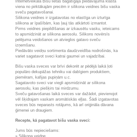
Internetveikala Bišu lietas bagātīgajā piedāvājuma klāstā
viena no pirktākajām precēm ir silikona veidnes bišu vaska
sveču pagatavošanai.
Silikona veidnes ir izgatavotas no elastīga un izturīga
silikona ar īpašībām, kas ļauj tās atkārtoti izmantot.
Pirms veidnes piepildīšanas ar izkausētu vasku, ieteicams
to apsmidzināt ar silikona aerosolu. Silikons novērsīs
pelējuma veidošanos un atvieglos gatavo sveču
izņemšanu.
Piedāvāto veidņu sortimenta daudzveidība nodrošinās, ka
variet sagatavot sveci katrai gaumei un vajadzībai.
Bišu vaska sveces var brīvi dekorēt ar pēdējā laikā ļoti
populāro dekupāžas tehniku ​​vai dabīgiem produktiem,
piemēram, kafijas pupiņām u.c.
Sagatavoto sveci var viegli apsmidzināt ar silikona
aerosolu, kas piešķirs tai mirdzumu.
Sveču gatavošanas laikā sveces var dažādot, pievienojot
vēl šķidrajam vaskam aromātiskās eļļas. Šādi izgatavotas
sveces būs neparasts rotājums, kā arī oriģināla dāvana
ģimenei un draugiem.
Recepte, kā pagatavot bišu vaska sveci:
Jums būs nepieciešams:
» Silikona veidne