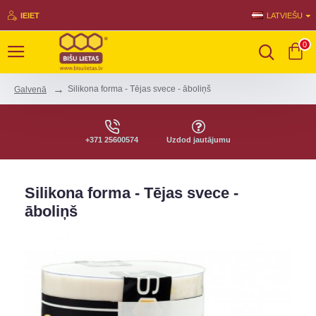
IEIET
LATVIEŠU
0
Silikona forma - Tējas svece - āboliņš
Galvenā
+371 25600574
Uzdod jautājumu
Silikona forma - Tējas svece -
āboliņš