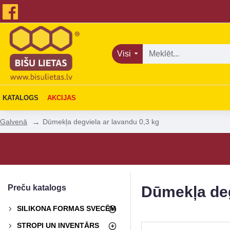
Visi
KATALOGS
AKCIJAS
Dūmekļa degviela ar lavandu 0,3 kg
Galvenā
Preču katalogs
Dūmekļa deg
SILIKONA FORMAS SVECĒM
STROPI UN INVENTĀRS