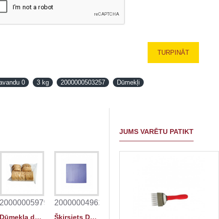
TURPINĀT
lavandu 0
3 kg
2000000503257
Dūmekļi
JUMS VARĒTU PATIKT
NAV PIEEJAMS
1
2000000597980
2000000496290
Dūmekļa degviela
Šķirsiets Dadant 420x495mm, vinidur