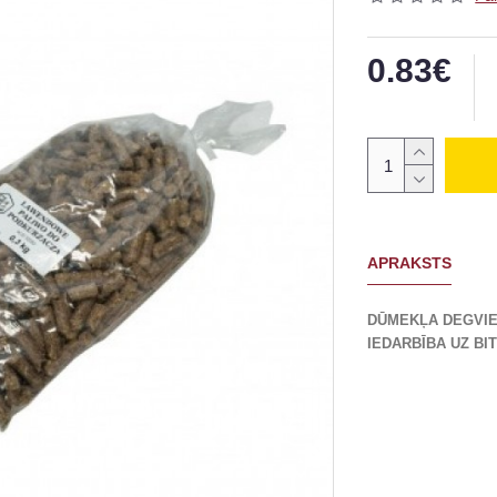
0.83€
APRAKSTS
DŪMEKĻA DEGVIEL
IEDARBĪBA UZ BI