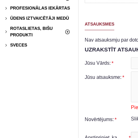
PROFESIONĀLAS IEKĀRTAS
ŪDENS IZTVAICĒTĀJI MEDŪ
ATSAUKSMES
ROTASLIETAS, BIŠU
PRODUKTI
Nav atsauksmju par doto
SVECES
UZRAKSTĪT ATSAU
Jūsu Vārds:
Jūsu atsauksme:
Pi
Sli
Novērtējums:
Apstipriniet, ka