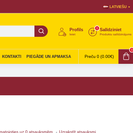
LATVIEŠU
0
Profils
Salīdziniet
Ieiet
Produktu salīdzinājums
0
Preču 0 (0.00€)
KONTAKTI
PIEGĀDE UN APMAKSA
matojoties uz 0 atsauksmēm.
-
Uzrakstīt atsauksmi