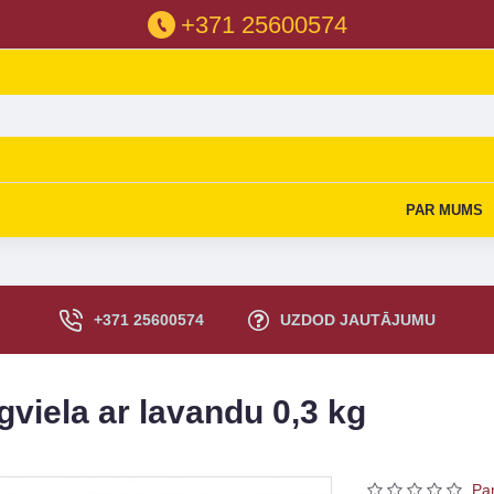
+371 25600574
PAR MUMS
+371 25600574
UZDOD JAUTĀJUMU
viela ar lavandu 0,3 kg
Pa