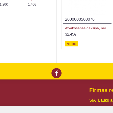
1.20€
1.40€
2000000548425
2000000560076
Atvākošanas dakšiņa, nerūsējoša tērauda ar starpliku, koka rokturis
Atvākošanas dakšiņa, nerūsējoša, profilēta
17.15€
32.45€
Nopirkt
Nopirkt
Firmas re
SIA "Lauku a
Reg. Nr.:
441