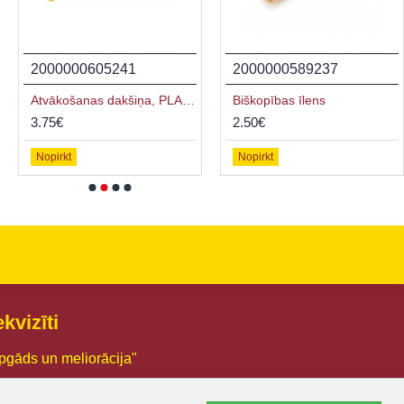
2000000605241
2000000589237
Atvākošanas dakšiņa, PLASTMASAS rokturis
Biškopības īlens
3.75€
2.50€
Nopirkt
Nopirkt
kvizīti
pgāds un meliorācija"
03005426