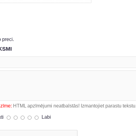
 preci.
KSMI
ezīme:
HTML apzīmējumi neatbalstās! Izmantojiet parastu tekstu
kti
Labi