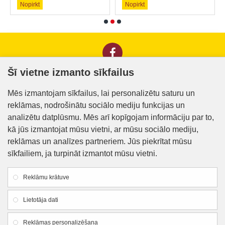
Nopirkt
Nopirkt
Šī vietne izmanto sīkfailus
Informācija klientiem
Mēs izmantojam sīkfailus, lai personalizētu saturu un
reklāmas, nodrošinātu sociālo mediju funkcijas un
Kontakti
analizētu datplūsmu. Mēs arī kopīgojam informāciju par to,
Piegāde un apmaksa
kā jūs izmantojat mūsu vietni, ar mūsu sociālo mediju,
reklāmas un analīzes partneriem. Jūs piekrītat mūsu
Preču iegādes nosacījumi
sīkfailiem, ja turpināt izmantot mūsu vietni.
Privātuma politika
Reklāmu krātuve
Atteikuma veidlapa
Lietotāja dati
Firmas rekvizīti
Reklāmas personalizēšana