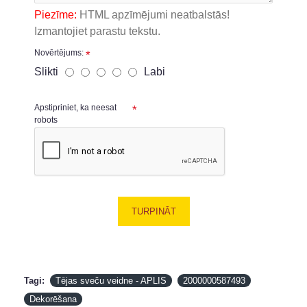
Piezīme:
HTML apzīmējumi neatbalstās!
Izmantojiet parastu tekstu.
Novērtējums:
Slikti
Labi
Apstipriniet, ka neesat
robots
TURPINĀT
Tagi:
Tējas sveču veidne - APLIS
2000000587493
Dekorēšana