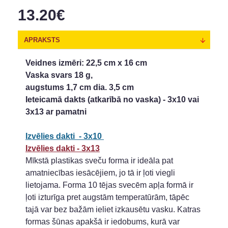
13.20€
APRAKSTS
Veidnes izmēri: 22,5 cm x 16 cm
Vaska svars 18 g,
augstums 1,7 cm dia.
3,5 cm
Ieteicamā dakts (atkarībā no vaska) - 3x10 vai
3x13 ar pamatni
Izvēlies dakti - 3x10
Izvēlies dakti - 3x13
Mīkstā plastikas sveču forma ir ideāla pat
amatniecības iesācējiem, jo tā ir ļoti viegli
lietojama. Forma 10 tējas svecēm apļa formā ir
ļoti izturīga pret augstām temperatūrām, tāpēc
tajā var bez bažām ieliet izkausētu vasku. Katras
formas šūnas apakšā ir iedobums, kurā var