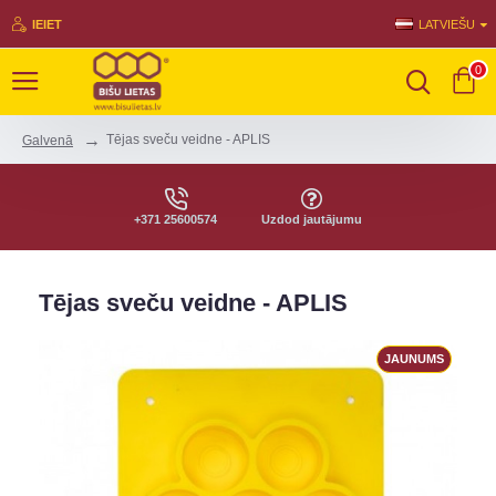
IEIET
LATVIEŠU
0
Tējas sveču veidne - APLIS
Galvenā
+371 25600574
Uzdod jautājumu
Tējas sveču veidne - APLIS
JAUNUMS