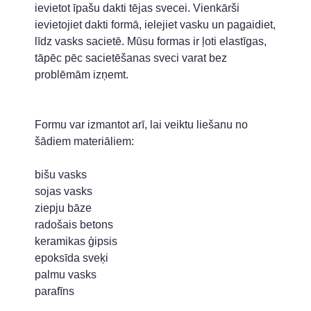
ievietot īpašu dakti tējas svecei. Vienkārši
ievietojiet dakti formā, ielejiet vasku un pagaidiet,
līdz vasks sacietē. Mūsu formas ir ļoti elastīgas,
tāpēc pēc sacietēšanas sveci varat bez
problēmām izņemt.
Formu var izmantot arī, lai veiktu liešanu no
šādiem materiāliem:
bišu vasks
sojas vasks
ziepju bāze
radošais betons
keramikas ģipsis
epoksīda sveķi
palmu vasks
parafīns