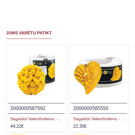
JUMS VARĒTU PATIKT
2000000587592
2000000585550
Sagaidot Valentīndienu - Silikona forma - Sfēra ar rozēm 9.0 cm
Sagaidot Valentīndienu - Silikona forma - Sirds ar lavandas pušķi
44.22€
22.35€