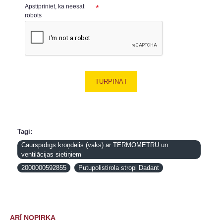
Apstipriniet, ka neesat
robots
TURPINĀT
Tagi:
Caurspīdīgs kroņdēlis (vāks) ar TERMOMETRU un
ventilācijas sietiņiem
2000000592855
Putupolistirola stropi Dadant
ARĪ NOPIRKA