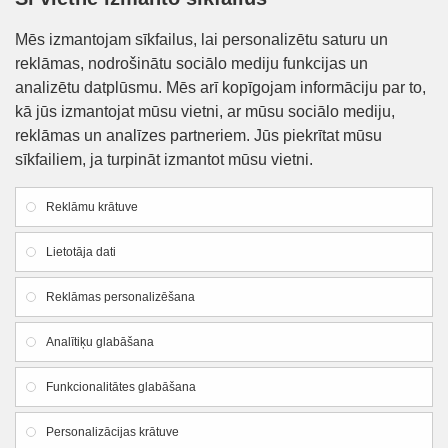
Informācija klientiem
Mēs izmantojam sīkfailus, lai personalizētu saturu un
reklāmas, nodrošinātu sociālo mediju funkcijas un
Kontakti
analizētu datplūsmu. Mēs arī kopīgojam informāciju par to,
Piegāde un apmaksa
kā jūs izmantojat mūsu vietni, ar mūsu sociālo mediju,
reklāmas un analīzes partneriem. Jūs piekrītat mūsu
Preču iegādes nosacījumi
sīkfailiem, ja turpināt izmantot mūsu vietni.
Privātuma politika
Reklāmu krātuve
Atteikuma veidlapa
Lietotāja dati
Firmas rekvizīti
Reklāmas personalizēšana
SIA "Lauku apgāds un meliorācija"
Analītiķu glabāšana
Reg. Nr.:
44103005426
Funkcionalitātes glabāšana
PVN reg. Nr.:LV44103005426
Dzirnavu iela 18, Smiltene, Smiltenes novads, LV-
Personalizācijas krātuve