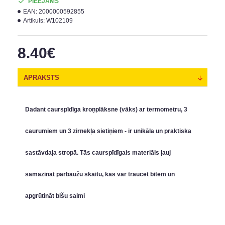
PIEEJAMS
EAN:
2000000592855
Artikuls:
W102109
8.40€
APRAKSTS
Dadant caurspīdīga kroņplāksne (vāks) ar termometru, 3
caurumiem un 3 zirnekļa sietiņiem - ir unikāla un praktiska
sastāvdaļa stropā. Tās caurspīdīgais materiāls ļauj
samazināt pārbaužu skaitu, kas var traucēt bitēm un
apgrūtināt bišu saimi