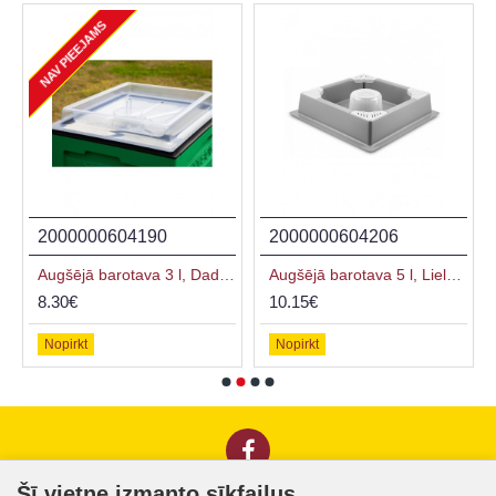
NAV PIEEJAMS
2000000604190
2000000604206
Augšējā barotava 3 l, Dadant
Augšējā barotava 5 l, Lielpolijas stropam
8.30€
10.15€
Nopirkt
Nopirkt
Šī vietne izmanto sīkfailus