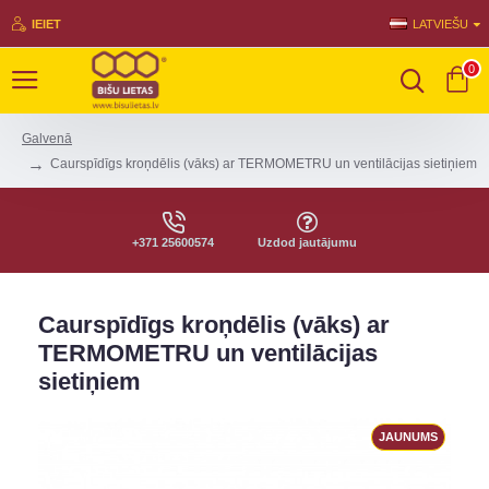
IEIET
LATVIEŠU
0
Galvenā
Caurspīdīgs kroņdēlis (vāks) ar TERMOMETRU un ventilācijas sietiņiem
+371 25600574
Uzdod jautājumu
Caurspīdīgs kroņdēlis (vāks) ar
TERMOMETRU un ventilācijas
sietiņiem
JAUNUMS