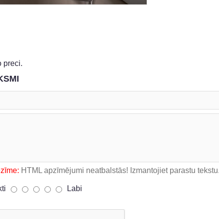
 preci.
KSMI
ezīme:
HTML apzīmējumi neatbalstās! Izmantojiet parastu tekstu
kti
Labi