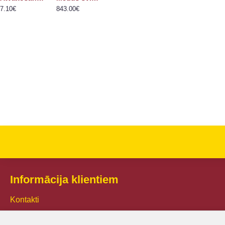
7.10€
843.00€
2000000496818
2000000501635
Atvākošanas iekārta 1000mm
Atvākošanas vanna ar nerūsējošā tērauda sietu 100 mm
487.00€
95.50€
Nopirkt
Nopirkt
Informācija klientiem
Kontakti
Piegāde un apmaksa