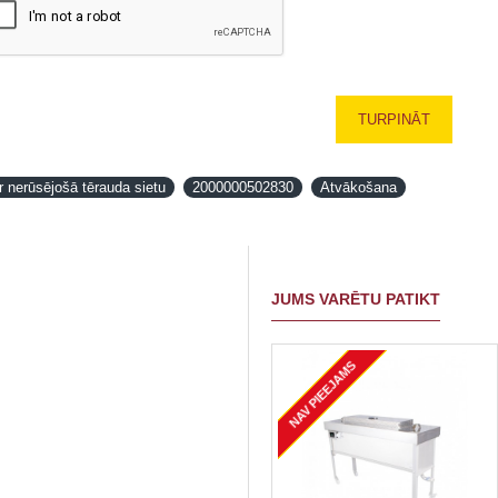
TURPINĀT
 nerūsējošā tērauda sietu
2000000502830
Atvākošana
JUMS VARĒTU PATIKT
NAV PIEEJAMS
JAUNUMS