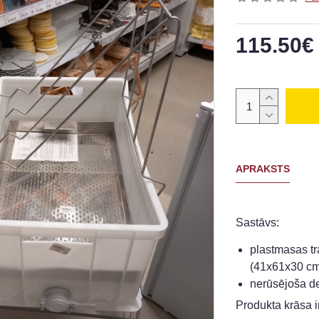
115.50€
APRAKSTS
Sastāvs:
plastmasas tr
(41x61x30 c
nerūsējoša de
Produkta krāsa ir