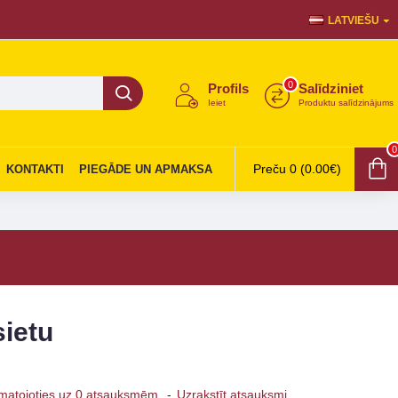
LATVIEŠU
0
Profils
Salīdziniet
Ieiet
Produktu salīdzinājums
0
Preču 0 (0.00€)
KONTAKTI
PIEGĀDE UN APMAKSA
ietu
matojoties uz 0 atsauksmēm.
-
Uzrakstīt atsauksmi