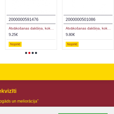
2000000591476
2000000501086
Atvākošanas dakšiņa, koka rokturis
Atvākošanas dakšiņa, koka rokturis
9.25€
9.80€
Nopirkt
Nopirkt
kvizīti
pgāds un meliorācija"
03005426