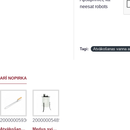
neesat robots
Tagi:
Atvākošanas vanna ar
ARĪ NOPIRKA
2000000593685
2000000548531
Atvākošanas nazis, nerūsējoša tērauda 28.5 cm
Medus sviede BASIC LINE elektriskā Ø600 (4/8)