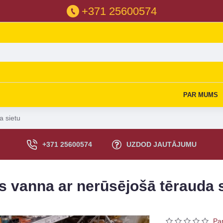
+371 25600574
PAR MUMS
a sietu
+371 25600574
UZDOD JAUTĀJUMU
 vanna ar nerūsējošā tērauda s
Pa