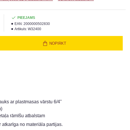
PIEEJAMS
EAN:
2000000502830
Artikuls:
W32400
NOPIRKT
auks ar plastmasas vārstu 6/4"
m)
taļa rāmīšu atbalstam
 atkarīga no materiāla partijas.