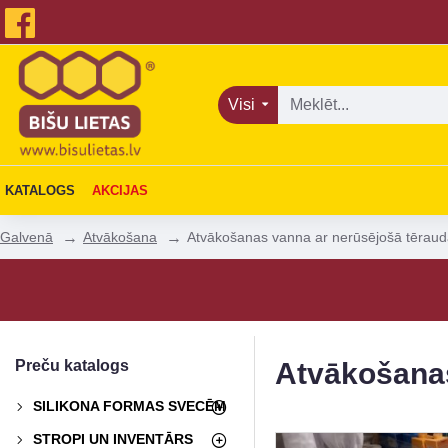
Visi
KATALOGS
AKCIJAS
Atvākošana
Atvākošanas vanna ar nerūsējošā tēraud
Galvenā
Preču katalogs
Atvākošanas
SILIKONA FORMAS SVECĒM
STROPI UN INVENTĀRS