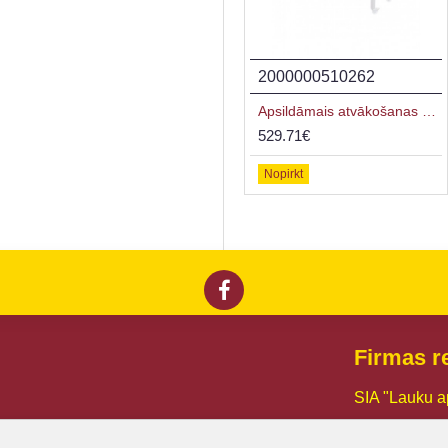
2000000621630
2000000510262
Rotējošs statīvs bišu rāmjiem, universāls, Ø900 mm
Apsildāmais atvākošanas galda vāks 1000mm
763.00€
529.71€
Nopirkt
Nopirkt
Firmas re
SIA "Lauku a
Reg. Nr.:
441