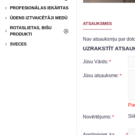
PROFESIONĀLAS IEKĀRTAS
ŪDENS IZTVAICĒTĀJI MEDŪ
ATSAUKSMES
ROTASLIETAS, BIŠU
PRODUKTI
Nav atsauksmju par doto
SVECES
UZRAKSTĪT ATSAU
Jūsu Vārds:
Jūsu atsauksme:
Pi
Sli
Novērtējums:
Apstipriniet, ka