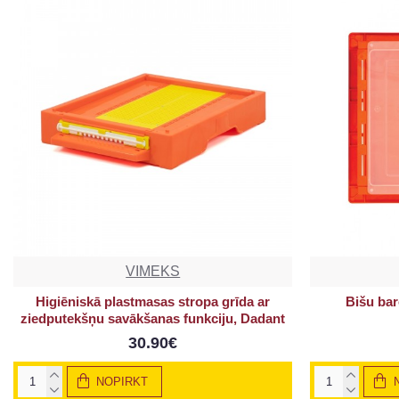
VIMEKS
Higiēniskā plastmasas stropa grīda ar
Bišu ba
ziedputekšņu savākšanas funkciju, Dadant
30.90€
NOPIRKT