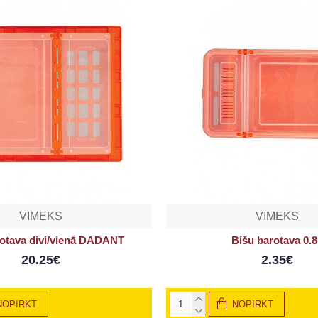
VIMEKS
VIMEKS
rotava divi/vienā DADANT
Bišu barotava 0.8
20.25€
2.35€
NOPIRKT
NOPIRKT