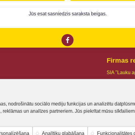
Jūs esat sasniedzis saraksta beigas.
Firmas re
SIA "Lauku a
Reg. Nr.:
441
PVN reg. Nr
mas, nodrošinātu sociālo mediju funkcijas un analizētu datplūsm
Dzirnavu iel
u, reklāmas un analīzes partneriem. Jūs piekrītat mūsu sīkfailiem
Mob.tel.: +3
E-pasts:
bisu
sonalizēšana
Analītiķu glabāšana
Funkcionalitātes