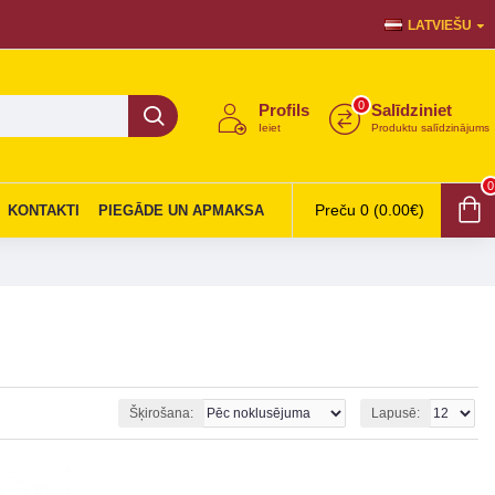
LATVIEŠU
0
Profils
Salīdziniet
Ieiet
Produktu salīdzinājums
0
Preču 0 (0.00€)
KONTAKTI
PIEGĀDE UN APMAKSA
Šķirošana:
Lapusē: