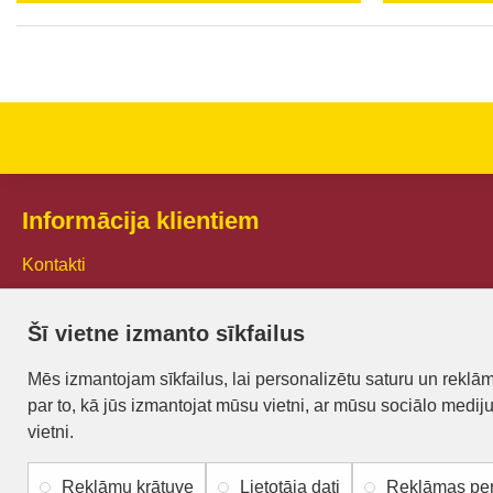
Informācija klientiem
Kontakti
Piegāde un apmaksa
Šī vietne izmanto sīkfailus
Preču iegādes nosacījumi
Mēs izmantojam sīkfailus, lai personalizētu saturu un reklā
Privātuma politika
par to, kā jūs izmantojat mūsu vietni, ar mūsu sociālo medij
Atteikuma veidlapa
vietni.
Reklāmu krātuve
Lietotāja dati
Reklāmas per