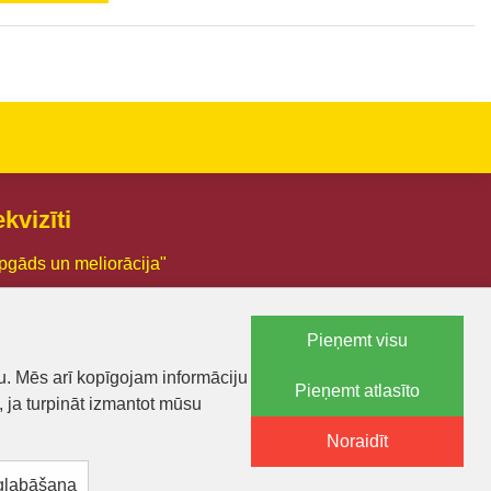
kvizīti
pgāds un meliorācija"
03005426
Pieņemt visu
.:LV44103005426
u. Mēs arī kopīgojam informāciju
Pieņemt atlasīto
a 18, Smiltene, Smiltenes novads, LV-4729
, ja turpināt izmantot mūsu
71 25600574
Noraidīt
lietas@lam.lv
 glabāšana